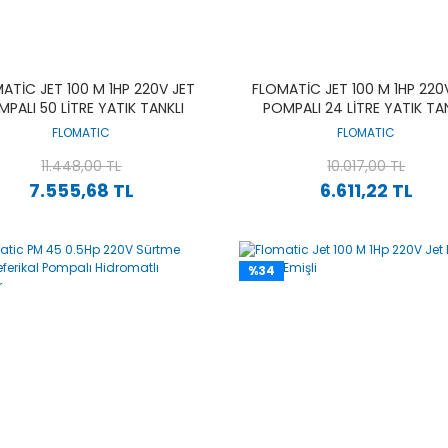
ATIC JET 100 M 1HP 220V JET
FLOMATIC JET 100 M 1HP 220
PALI 50 LITRE YATIK TANKLI
POMPALI 24 LITRE YATIK TA
PAKET HIDROFOR
PAKET HIDROFOR
FLOMATIC
FLOMATIC
11.448,00 TL
10.017,00 TL
7.555,68 TL
6.611,22 TL
%34