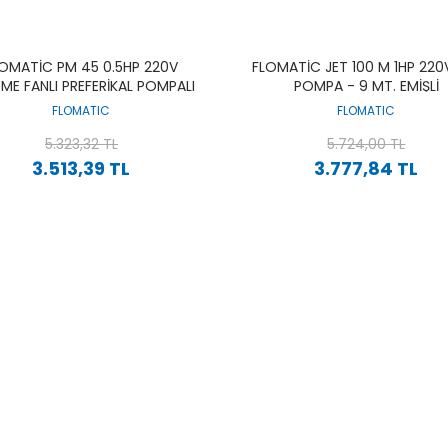
LOMATIC PM 45 0.5HP 220V
FLOMATIC JET 100 M 1HP 220
ME FANLI PREFERIKAL POMPALI
POMPA - 9 MT. EMIŞLI
HIDROMATLI HIDROFOR
FLOMATIC
FLOMATIC
5.323,32 TL
5.724,00 TL
3.513,39 TL
3.777,84 TL