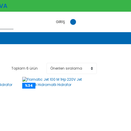
VA
GİRİŞ
Toplam 6 ürün
%34