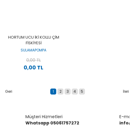
HORTUM UCU İKİ KOLLU ÇİM
FİSKİYESİ
SULAMAPOMPA
0,00 TL
0,00 TL
1
2
3
4
5
Müşteri Hizmetleri
E-mail 
Whatsapp 05061757272
info@