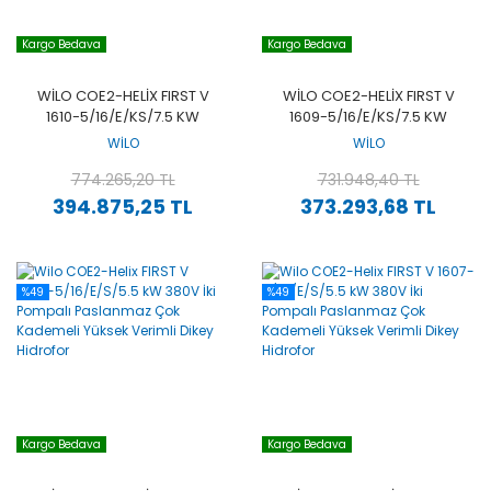
Kargo Bedava
Kargo Bedava
WILO COE2-HELIX FIRST V
WILO COE2-HELIX FIRST V
1610-5/16/E/KS/7.5 KW
1609-5/16/E/KS/7.5 KW
380V İKI POMPALI
380V İKI POMPALI
WİLO
WİLO
PASLANMAZ ÇOK KADEMELI
PASLANMAZ ÇOK KADEMELI
YÜKSEK VERIMLI DIKEY
774.265,20 TL
YÜKSEK VERIMLI DIKEY
731.948,40 TL
HIDROFOR
HIDROFOR
394.875,25 TL
373.293,68 TL
%49
%49
Kargo Bedava
Kargo Bedava