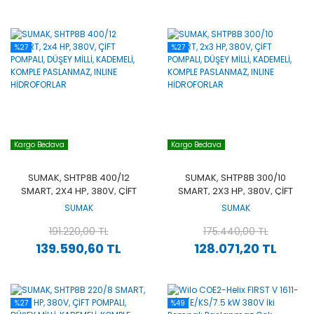
%27
%27
Kargo Bedava
Kargo Bedava
SUMAK, SHTP8B 400/12
SUMAK, SHTP8B 300/10
SMART, 2X4 HP, 380V, ÇİFT
SMART, 2X3 HP, 380V, ÇİFT
POMPALI, DÜŞEY MİLLİ,
POMPALI, DÜŞEY MİLLİ,
SUMAK
SUMAK
KADEMELİ, KOMPLE
KADEMELİ, KOMPLE
PASLANMAZ, INLINE
191.220,00 TL
PASLANMAZ, INLINE
175.440,00 TL
HİDROFORLAR
HİDROFORLAR
139.590,60 TL
128.071,20 TL
%27
%49