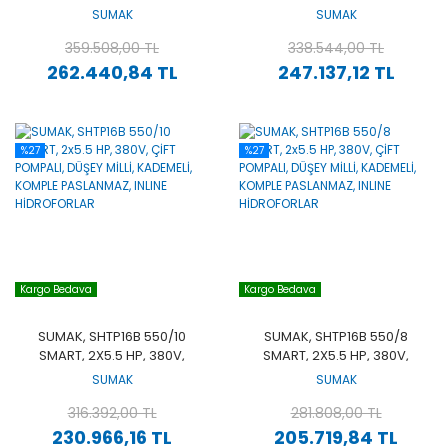
POMPALI, DÜŞEY MİLLİ,
POMPALI, DÜŞEY MİLLİ,
SUMAK
SUMAK
KADEMELİ, KOMPLE
KADEMELİ, KOMPLE
PASLANMAZ, INLINE
359.508,00 TL
PASLANMAZ, INLINE
338.544,00 TL
HİDROFORLAR
HİDROFORLAR
262.440,84 TL
247.137,12 TL
%27
%27
Kargo Bedava
Kargo Bedava
SUMAK, SHTP16B 550/10
SUMAK, SHTP16B 550/8
SMART, 2X5.5 HP, 380V,
SMART, 2X5.5 HP, 380V,
ÇİFT POMPALI, DÜŞEY MİLLİ,
ÇİFT POMPALI, DÜŞEY MİLLİ,
SUMAK
SUMAK
KADEMELİ, KOMPLE
KADEMELİ, KOMPLE
PASLANMAZ, INLINE
316.392,00 TL
PASLANMAZ, INLINE
281.808,00 TL
HİDROFORLAR
HİDROFORLAR
230.966,16 TL
205.719,84 TL