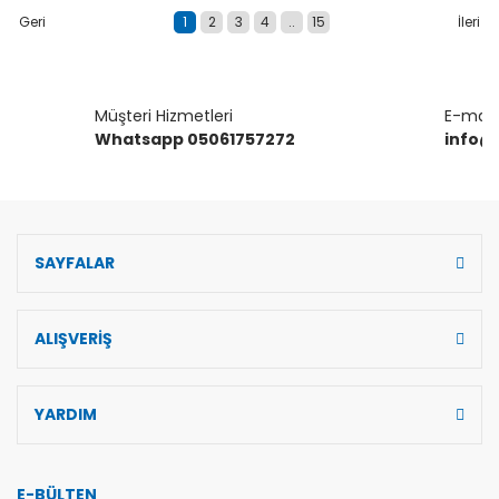
1
2
3
4
..
15
Müşteri Hizmetleri
E-mail 
Whatsapp 05061757272
info@
SAYFALAR
ALIŞVERİŞ
YARDIM
E-BÜLTEN