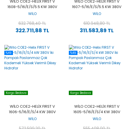
WILO COE2-HELIX FIRST V
WILO COE2-HELIX FIRST V
1608-5/16/E/S/5.5 KW 380V
1607-5/16/E/S/5.5 KW 380V
İKI POMPALI PASLANMAZ
İKI POMPALI PASLANMAZ
WİLO
WİLO
ÇOK KADEMELI YÜKSEK
ÇOK KADEMELI YÜKSEK
VERIMLI DIKEY HIDROFOR
632.768,40 TL
VERIMLI DIKEY HIDROFOR
610.948,80 TL
322.711,88 TL
311.583,89 TL
%49
%49
Kargo Bedava
Kargo Bedava
WILO COE2-HELIX FIRST V
WILO COE2-HELIX FIRST V
1606-5/16/E/S/4 KW 380V
1605-5/16/E/S/4 KW 380V
İKI POMPALI PASLANMAZ
İKI POMPALI PASLANMAZ
WİLO
WİLO
ÇOK KADEMELI YÜKSEK
ÇOK KADEMELI YÜKSEK
VERIMLI DIKEY HIDROFOR
572.599,20 TL
VERIMLI DIKEY HIDROFOR
555.408,00 TL