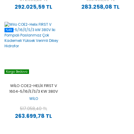
292.025,59 TL
283.258,08 TL
%49
Kargo Bedava
WILO COE2-HELIX FIRST V
1604-5/16/E/S/3 KW 380V
İKI POMPALI PASLANMAZ
WİLO
ÇOK KADEMELI YÜKSEK
VERIMLI DIKEY HIDROFOR
517.058,40 TL
263.699,78 TL