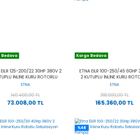
 Bedava
Kargo Bedava
 EILR 125-200/22 30HP 380V 2
ETNA EILR 100-250/45 60HP
TUPLU İNLINE KURU ROTORLU
2 KUTUPLU İNLINE KURU ROT
SIRKÜLASYON POMPA
SIRKÜLASYON POMPA
ETNA
ETNA
140.400,00 TL
318.000,00 TL
73.008,00 TL
165.360,00 TL
%48