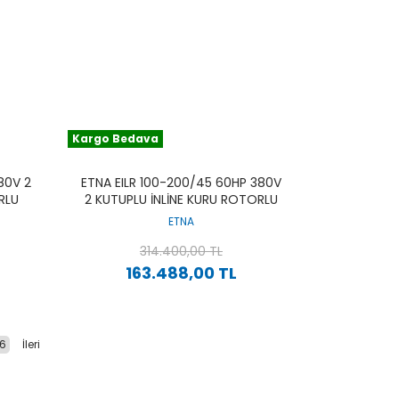
Kargo Bedava
80V 2
ETNA EILR 100-200/45 60HP 380V
RLU
2 KUTUPLU İNLINE KURU ROTORLU
SIRKÜLASYON POMPA
ETNA
314.400,00 TL
163.488,00 TL
16