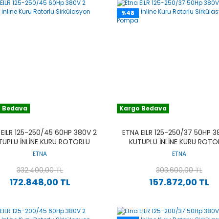
%48
 Bedava
Kargo Bedava
 EILR 125-250/45 60HP 380V 2
ETNA EILR 125-250/37 50HP 3
TUPLU İNLINE KURU ROTORLU
KUTUPLU İNLINE KURU ROTO
SIRKÜLASYON POMPA
SIRKÜLASYON POMPA
ETNA
ETNA
332.400,00 TL
303.600,00 TL
172.848,00 TL
157.872,00 TL