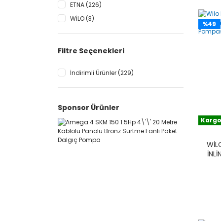
ETNA (226)
WİLO (3)
%49
Filtre Seçenekleri
İndirimli Ürünler (229)
Sponsor Ürünler
Kargo
WILO
İNL