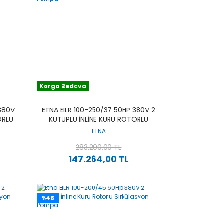
Kargo Bedava
 380V
ETNA EILR 100-250/37 50HP 380V 2
ORLU
KUTUPLU İNLINE KURU ROTORLU
SIRKÜLASYON POMPA
ETNA
283.200,00 TL
147.264,00 TL
%48