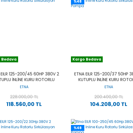
%48
 Bedava
Kargo Bedava
 EILR 125-200/45 60HP 380V 2
ETNA EILR 125-200/37 50HP 3
TUPLU İNLINE KURU ROTORLU
KUTUPLU İNLINE KURU ROTO
SIRKÜLASYON POMPA
SIRKÜLASYON POMPA
ETNA
ETNA
228.000,00 TL
200.400,00 TL
118.560,00 TL
104.208,00 TL
%48