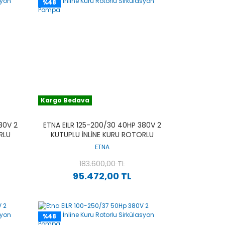
%48
Kargo Bedava
80V 2
ETNA EILR 125-200/30 40HP 380V 2
RLU
KUTUPLU İNLINE KURU ROTORLU
SIRKÜLASYON POMPA
ETNA
183.600,00 TL
95.472,00 TL
%48