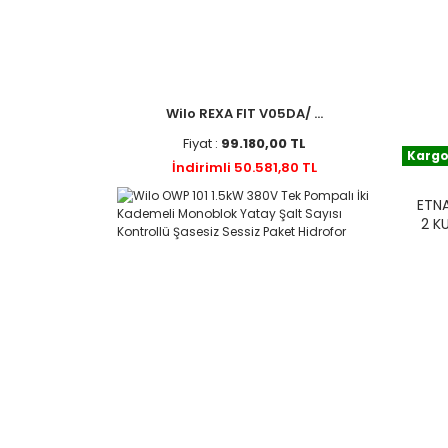
Wilo REXA FIT V05DA/ ...
Fiyat :
99.180,00 TL
Kargo
İndirimli 50.581,80 TL
ETNA
2 K