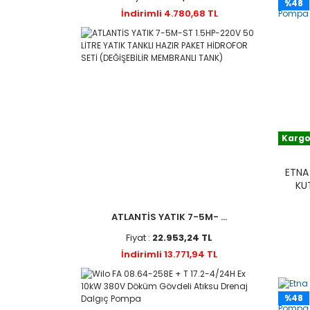
%48
İndirimli 4.780,68 TL
Kargo
ETNA
KU
ATLANTİS YATIK 7-5M- ...
Fiyat :
22.953,24 TL
İndirimli 13.771,94 TL
%48