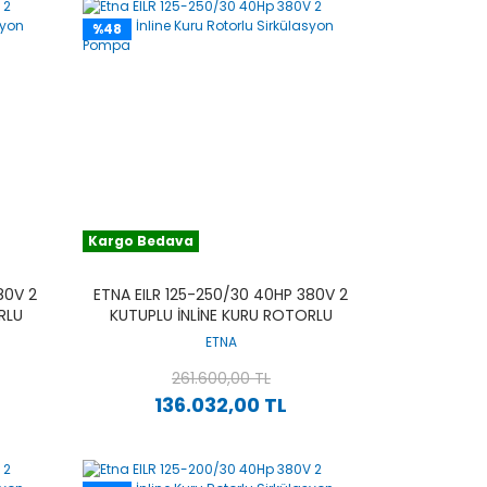
%48
Kargo Bedava
80V 2
ETNA EILR 125-250/30 40HP 380V 2
RLU
KUTUPLU İNLINE KURU ROTORLU
SIRKÜLASYON POMPA
ETNA
261.600,00 TL
136.032,00 TL