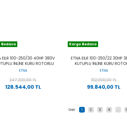
 Bedava
Kargo Bedava
 EILR 100-250/30 40HP 380V
ETNA EILR 100-250/22 30HP 3
UTUPLU İNLINE KURU ROTORLU
KUTUPLU İNLINE KURU ROTO
SIRKÜLASYON POMPA
SIRKÜLASYON POMPA
ETNA
ETNA
247.200,00 TL
192.000,00 TL
128.544,00 TL
99.840,00 TL
1
2
3
4
..