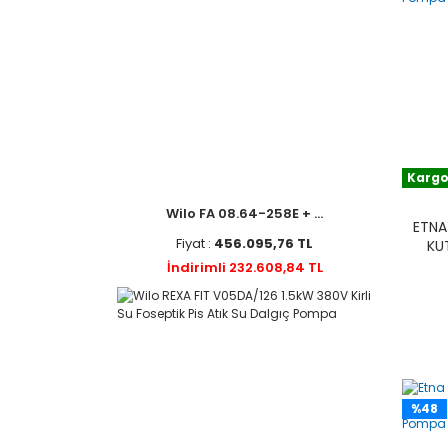
Kargo
Wilo FA 08.64-258E + ...
ETNA
Fiyat :
456.095,76 TL
KU
İndirimli 232.608,84 TL
%48