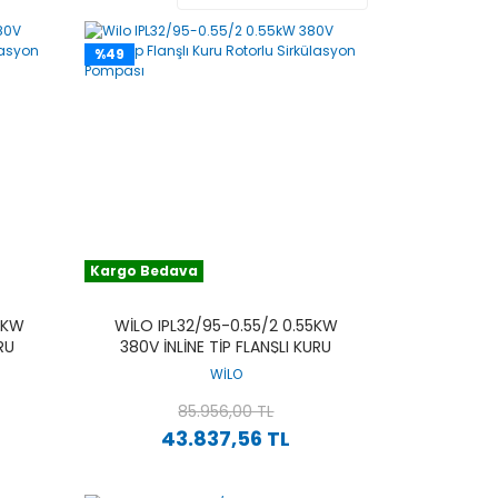
%49
Kargo Bedava
75KW
WILO IPL32/95-0.55/2 0.55KW
RU
380V İNLINE TIP FLANŞLI KURU
PASI
ROTORLU SIRKÜLASYON POMPASI
WİLO
85.956,00 TL
43.837,56 TL