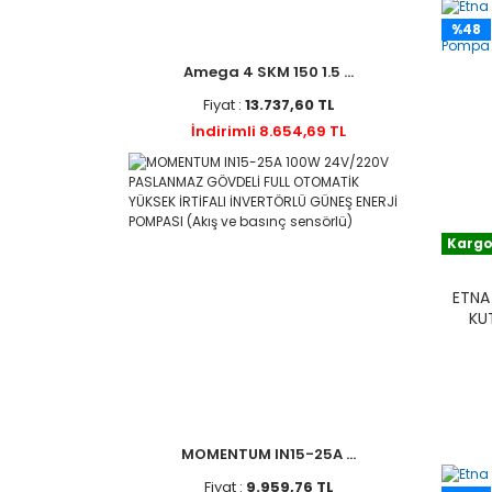
%48
Amega 4 SKM 150 1.5 ...
Fiyat :
13.737,60 TL
İndirimli 8.654,69 TL
Kargo
ETNA
KU
MOMENTUM IN15-25A ...
Fiyat :
9.959,76 TL