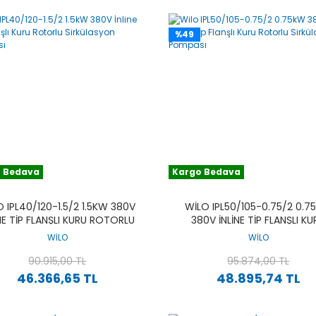
%49
 Bedava
Kargo Bedava
 IPL40/120-1.5/2 1.5KW 380V
WILO IPL50/105-0.75/2 0.
INE TIP FLANŞLI KURU ROTORLU
380V İNLINE TIP FLANŞLI KU
SIRKÜLASYON POMPASI
ROTORLU SIRKÜLASYON POM
WİLO
WİLO
90.915,00 TL
95.874,00 TL
46.366,65 TL
48.895,74 TL