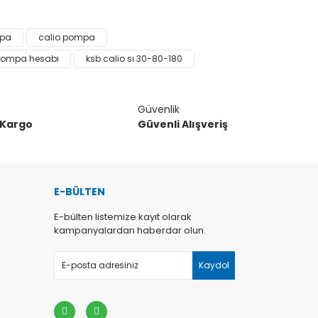
narak tarafımıza iletebilirsiniz.
mpa
calio pompa
pompa hesabı
ksb calio sı 30-80-180
Güvenlik
 Kargo
Güvenli Alışveriş
E-BÜLTEN
E-bülten listemize kayıt olarak
kampanyalardan haberdar olun.
Kaydol