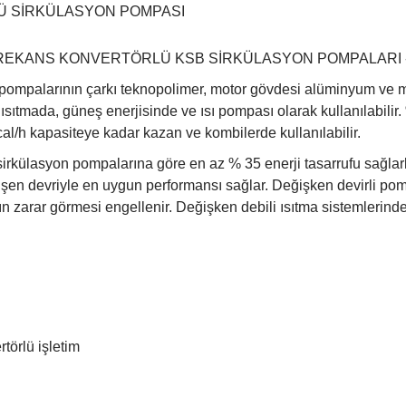
 SİRKÜLASYON POMPASI
EKANS KONVERTÖRLÜ KSB SİRKÜLASYON POMPALARI -Ksb
n pompalarının çarkı teknopolimer, motor gövdesi alüminyum v
ıtmada, güneş enerjisinde ve ısı pompası olarak kullanılabilir. %
al/h kapasiteye kadar kazan ve kombilerde kullanılabilir.
irkülasyon pompalarına göre en az % 35 enerji tasarrufu sağlarlar
en devriyle en uygun performansı sağlar. Değişken devirli pomp
ın zarar görmesi engellenir. Değişken debili ısıtma sistemlerind
törlü işletim