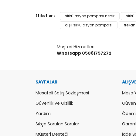
Bu ürünün fiyat bilgisi, resim, ürün açıklamaların
Etiketler :
sirkülasyon pompası nedir
sirk
Görüş ve önerileriniz için teşekkür ederiz.
dişli sirkülasyon pompası
frekan
Ürün resmi kalitesiz, bozuk veya görüntülenemiy
Ürün açıklamasında eksik bilgiler bulunuyor.
Müşteri Hizmetleri
Ürün bilgilerinde hatalar bulunuyor.
Whatsapp 05061757272
Ürün fiyatı diğer sitelerden daha pahalı.
Bu ürüne benzer farklı alternatifler olmalı.
SAYFALAR
ALIŞV
Mesafeli Satış Sözleşmesi
Mesafe
Güvenlik ve Gizlilik
Güvenli
Yardım
Ödeme
Sıkça Sorulan Sorular
Garanti
Müşteri Desteği
İade Şa