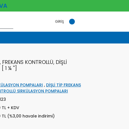
VA
GİRİŞ
, FREKANS KONTROLLÜ, DİŞLİ
1 ¼ '']
KÜLASYON POMPALARI
,
DİŞLİ TİP FREKANS
TROLLÜ SİRKÜLASYON POMPALARI
123
0 TL + KDV
0 TL (%3,00 havale indirimi)