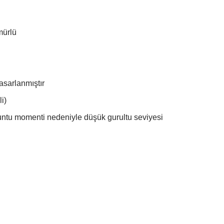
mürlü
tasarlanmıştır
i)
runtu momenti nedeniyle düşük gurultu seviyesi