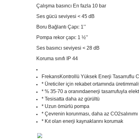
Çalışma basıncı En fazla 10 bar
Ses gücü seviyesi < 45 dB
Boru Bağlantı Çapı: 1’’
Pompa rekor çapı: 1 ½’’
Ses basıncı seviyesi < 28 dB
Koruma sınıfı IP 44
FrekansKontrollü Yüksek Enerji Tasarruflu C
* Üreticiler için rekabet ortamında üretimmal
* % 35-70 a oranındaenerji tasarrufuyla elekt
* Tesisatta daha az gürültü
* Uzun ömürlü pompa
* Çevrenin korunması, daha az CO2salınımı
* Kıt olan enerji kaynaklarını korumak