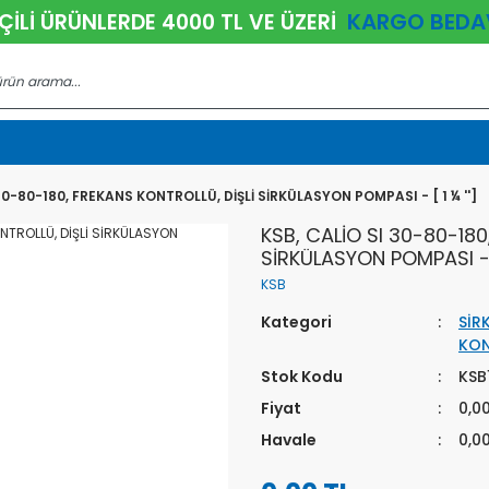
KARGO BEDA
ÇİLİ ÜRÜNLERDE 4000 TL VE ÜZERİ
30-80-180, FREKANS KONTROLLÜ, DİŞLİ SİRKÜLASYON POMPASI - [ 1 ¼ '']
KSB, CALİO SI 30-80-180
SİRKÜLASYON POMPASI - [ 
KSB
Kategori
SİR
KON
Stok Kodu
KSB
Fiyat
0,0
Havale
0,0