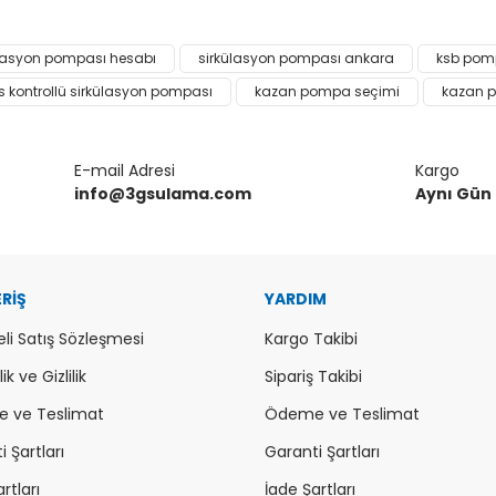
da ve diğer konularda yetersiz gördüğünüz noktaları öneri formunu kulla
ülasyon pompası hesabı
sirkülasyon pompası ankara
ksb po
Bu ürüne ilk yorumu siz yapın!
s kontrollü sirkülasyon pompası
kazan pompa seçimi
kazan 
or.
Yorum Yaz
E-mail Adresi
Kargo
info@3gsulama.com
Aynı Gün
ERİŞ
YARDIM
li Satış Sözleşmesi
Kargo Takibi
k ve Gizlilik
Sipariş Takibi
Gönder
 ve Teslimat
Ödeme ve Teslimat
 Şartları
Garanti Şartları
rtları
İade Şartları