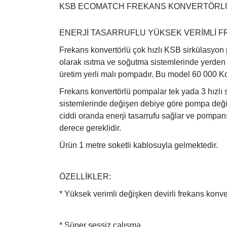
KSB ECOMATCH FREKANS KONVERTÖRLÜ
ENERJİ TASARRUFLU YÜKSEK VERİMLİ FR
Frekans konvertörlü çok hızlı KSB sirkülasyo
olarak ısıtma ve soğutma sistemlerinde yerden ıs
üretim yerli malı pompadır. Bu model 60 000 Kc
Frekans konvertörlü pompalar tek yada 3 hızlı s
sistemlerinde değişen debiye göre pompa değiş
ciddi oranda enerji tasarrufu sağlar ve pompan
derece gereklidir.
Ürün 1 metre soketli kablosuyla gelmektedir.
ÖZELLİKLER:
* Yüksek verimli değişken devirli frekans konver
* Süper sessiz çalışma