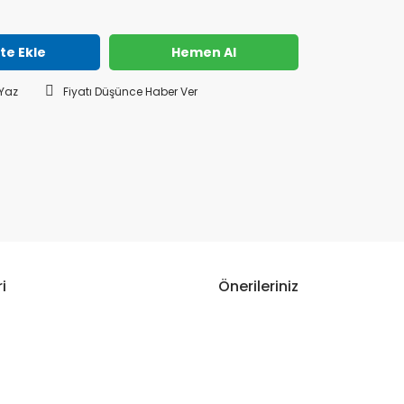
te Ekle
Hemen Al
Yaz
Fiyatı Düşünce Haber Ver
i
Önerileriniz