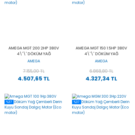
AMEGA MGT 200 2HP 380V
AMEGA MGT 150 1.5HP 380V
4\'\' DÖKÜM YAĞ
4\'\' DÖKÜM YAĞ
ÇEMBERLI DERIN KUYU
ÇEMBERLI DERIN KUYU
AMEGA
AMEGA
SONDAJ DALGIÇ MOTOR
SONDAJ DALGIÇ MOTOR
(ECO MOTOR)
7.155,00 TL
(ECO MOTOR)
6.868,80 TL
4.507,65 TL
4.327,34 TL
%37
%37