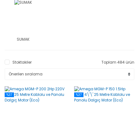
SUMAK
Stoktakiler
Toplam 484 ürün
%37
%37