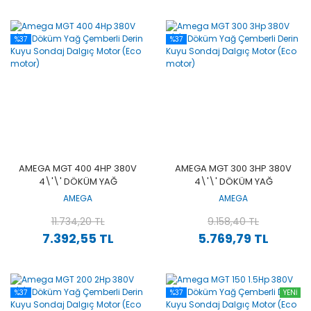
%37
%37
AMEGA MGT 400 4HP 380V
AMEGA MGT 300 3HP 380V
4\'\' DÖKÜM YAĞ
4\'\' DÖKÜM YAĞ
ÇEMBERLI DERIN KUYU
ÇEMBERLI DERIN KUYU
AMEGA
AMEGA
SONDAJ DALGIÇ MOTOR
SONDAJ DALGIÇ MOTOR
(ECO MOTOR)
11.734,20 TL
(ECO MOTOR)
9.158,40 TL
7.392,55 TL
5.769,79 TL
%37
%37
YENİ