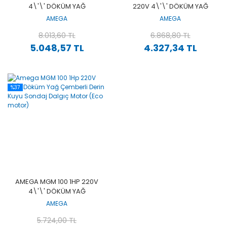
4\'\' DÖKÜM YAĞ
220V 4\'\' DÖKÜM YAĞ
ÇEMBERLI DERIN KUYU
ÇEMBERLI DERIN KUYU
AMEGA
AMEGA
SONDAJ DALGIÇ MOTOR
SONDAJ DALGIÇ MOTOR
(ECO MOTOR)
8.013,60 TL
(ECO MOTOR)
6.868,80 TL
5.048,57 TL
4.327,34 TL
%37
AMEGA MGM 100 1HP 220V
4\'\' DÖKÜM YAĞ
ÇEMBERLI DERIN KUYU
AMEGA
SONDAJ DALGIÇ MOTOR
(ECO MOTOR)
5.724,00 TL