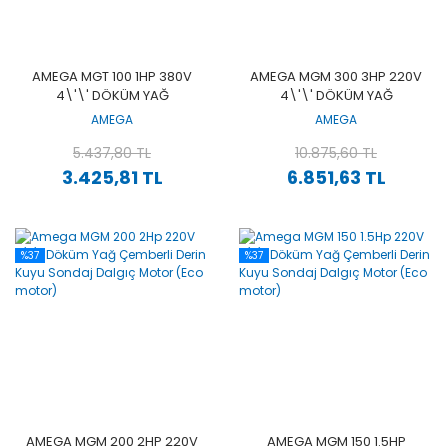
AMEGA MGT 100 1HP 380V
AMEGA MGM 300 3HP 220V
4\'\' DÖKÜM YAĞ
4\'\' DÖKÜM YAĞ
ÇEMBERLI DERIN KUYU
ÇEMBERLI DERIN KUYU
AMEGA
AMEGA
SONDAJ DALGIÇ MOTOR
SONDAJ DALGIÇ MOTOR
(ECO MOTOR)
5.437,80 TL
(ECO MOTOR)
10.875,60 TL
3.425,81 TL
6.851,63 TL
%37
%37
AMEGA MGM 200 2HP 220V
AMEGA MGM 150 1.5HP