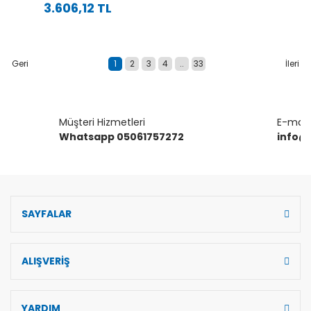
3.606,12 TL
1
2
3
4
..
33
Müşteri Hizmetleri
E-mail 
Whatsapp 05061757272
info@
SAYFALAR
ALIŞVERİŞ
YARDIM