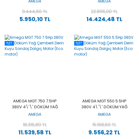
AMEGA
AMEGA
DALGIÇ MOTOR (ECO)
SONDAJ DALGIÇ MOTOR
9.444,60 TL
(ECO MOTOR)
22.896,00 TL
5.950,10 TL
14.424,48 TL
%37
%37
AMEGA MGT 750 7.5HP
AMEGA MGT 550 5.5HP
380V 4\'\' DÖKÜM YAĞ
380V 4\'\' DÖKÜM YAĞ
ÇEMBERLI DERIN KUYU
ÇEMBERLI DERIN KUYU
AMEGA
AMEGA
SONDAJ DALGIÇ MOTOR
SONDAJ DALGIÇ MOTOR
(ECO MOTOR)
18.316,80 TL
(ECO MOTOR)
15.168,60 TL
11.539,58 TL
9.556,22 TL