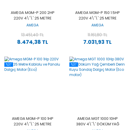
AMEGA MGM-P 200 2HP
AMEGA MGM-P 150 1.5HP
220V 4\'\' 25 METRE
220V 4\'\' 25 METRE
KABLOLU VE PANOLU
KABLOLU VE PANOLU
AMEGA
AMEGA
DALGIÇ MOTOR (ECO)
DALGIÇ MOTOR (ECO)
13.451,40 TL
11.161,80 TL
8.474,38 TL
7.031,93 TL
%37
%37
AMEGA MGM-P 100 1HP
AMEGA MGT 1000 10HP
220V 4\'\' 25 METRE
380V 4\'\' DÖKÜM YAĞ
KABLOLU VE PANOLU
ÇEMBERLI DERIN KUYU