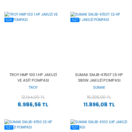
%26
%27
TROY HMP 100 1.HP JAKUZİ
SUMAK SMJB-K150T 1,5 HP
VE ASİT POMPASI
380W JAKUZİ POMPASI
TROY
SUMAK
12.144,00 TL
16.296,00 TL
8.986,56 TL
11.896,08 TL
%27
%27