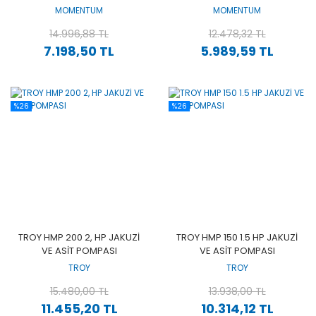
KIMYASAL POMPA
KIMYASAL POMPA
MOMENTUM
MOMENTUM
14.996,88 TL
12.478,32 TL
7.198,50 TL
5.989,59 TL
%26
%26
TROY HMP 200 2, HP JAKUZİ
TROY HMP 150 1.5 HP JAKUZİ
VE ASİT POMPASI
VE ASİT POMPASI
TROY
TROY
15.480,00 TL
13.938,00 TL
11.455,20 TL
10.314,12 TL