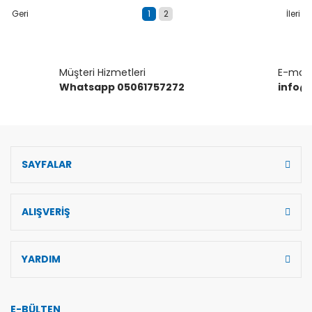
1
2
Müşteri Hizmetleri
E-mail 
Whatsapp 05061757272
info@
SAYFALAR
ALIŞVERİŞ
YARDIM
E-BÜLTEN