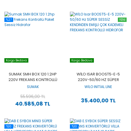
%27
YENİ
Kargo Bedava
Kargo Bedava
SUMAK SMH BOX 120 1.2HP
WİLO ISAR BOOST5-E-5
220V FREKANS KONTROLLÜ
220V-50/60 HZ SÜPER
PAKET SESSIZ HIDROFOR
SESSİZ KENDİNDEN EMİŞLİ
SUMAK
WİLO INİTİAL LİNE
ÇOK KADEMELİ FREKANS
55.596,00 TL
KONTROLLÜ HİDROFOR
35.400,00 TL
40.585,08 TL
%10
%10