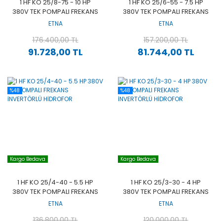
1 HF KO 25/8-75 - 10 HP
1 HF KO 25/6-55 - 7.5 HP
380V TEK POMPALI FREKANS
380V TEK POMPALI FREKANS
İNVERTÖRLÜ HİDROFOR
İNVERTÖRLÜ HİDROFOR
ETNA
ETNA
176.400,00 TL
157.200,00 TL
91.728,00 TL
81.744,00 TL
%48
%48
Kargo Bedava
Kargo Bedava
1 HF KO 25/4-40 - 5.5 HP
1 HF KO 25/3-30 - 4 HP
380V TEK POMPALI FREKANS
380V TEK POMPALI FREKANS
İNVERTÖRLÜ HİDROFOR
İNVERTÖRLÜ HİDROFOR
ETNA
ETNA
136.800,00 TL
120.000,00 TL