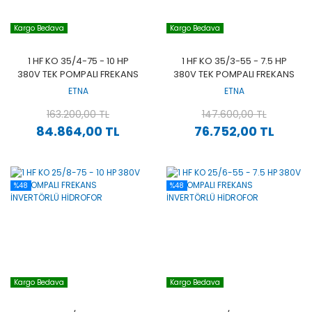
Kargo Bedava
Kargo Bedava
1 HF KO 35/4-75 - 10 HP
1 HF KO 35/3-55 - 7.5 HP
380V TEK POMPALI FREKANS
380V TEK POMPALI FREKANS
İNVERTÖRLÜ HİDROFOR
İNVERTÖRLÜ HİDROFOR
ETNA
ETNA
163.200,00 TL
147.600,00 TL
84.864,00 TL
76.752,00 TL
%48
%48
Kargo Bedava
Kargo Bedava