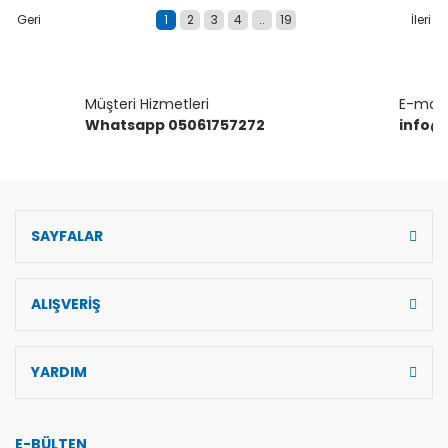
1
2
3
4
..
19
Müşteri Hizmetleri
E-mail 
Whatsapp 05061757272
info@
SAYFALAR
ALIŞVERİŞ
YARDIM
E-BÜLTEN