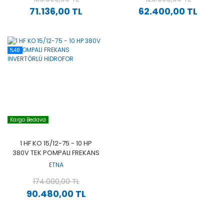
71.136,00 TL
62.400,00 TL
%48
Kargo Bedava
1 HF KO 15/12-75 - 10 HP
380V TEK POMPALI FREKANS
İNVERTÖRLÜ HİDROFOR
ETNA
174.000,00 TL
90.480,00 TL