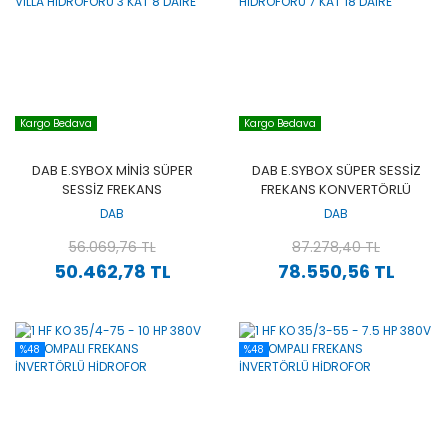
Kargo Bedava
Kargo Bedava
DAB E.SYBOX MİNİ3 SÜPER
DAB E.SYBOX SÜPER SESSİZ
SESSİZ FREKANS
FREKANS KONVERTÖRLÜ
KONVERTÖRLÜ VİLLA
VİLLA HİDROFORU 7 KAT 18
DAB
DAB
HİDROFORU 3 KAT 8 DAİRE
DAİRE
56.069,76 TL
87.278,40 TL
50.462,78 TL
78.550,56 TL
%48
%48