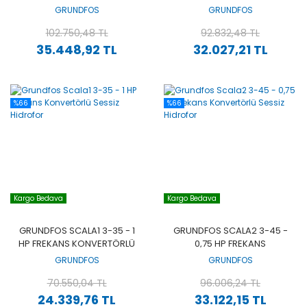
KONVERTÖRLÜ SESSIZ
KONVERTÖRLÜ SESSIZ
GRUNDFOS
GRUNDFOS
HIDROFOR
HIDROFOR
102.750,48 TL
92.832,48 TL
35.448,92 TL
32.027,21 TL
%66
%66
Kargo Bedava
Kargo Bedava
GRUNDFOS SCALA1 3-35 - 1
GRUNDFOS SCALA2 3-45 -
HP FREKANS KONVERTÖRLÜ
0,75 HP FREKANS
SESSIZ HIDROFOR
KONVERTÖRLÜ SESSIZ
GRUNDFOS
GRUNDFOS
HIDROFOR
70.550,04 TL
96.006,24 TL
24.339,76 TL
33.122,15 TL