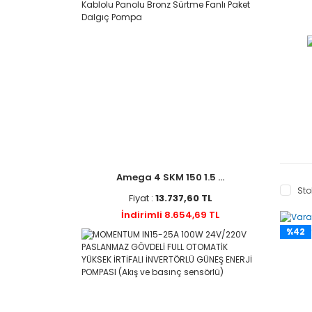
SHIMGE (12)
MOMENTUM (10)
WİLO INİTİAL LİNE (10)
Sea Land (9)
ALARKO (3)
STREAM (2)
TROY (2)
EBARA (1)
Amega 4 SKM 150 1.5 ...
Sto
Fiyat :
13.737,60 TL
İndirimli 8.654,69 TL
%42