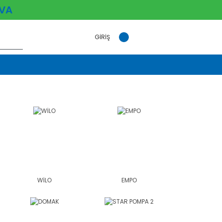
VA
GİRİŞ
WİLO
EMPO