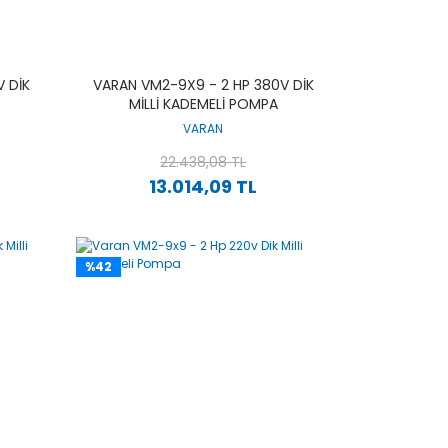
 DIK
VARAN VM2-9X9 - 2 HP 380V DIK
MILLI KADEMELI POMPA
VARAN
22.438,08 TL
13.014,09 TL
%42