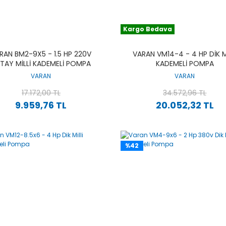
Kargo Bedava
RAN BM2-9X5 - 1.5 HP 220V
VARAN VM14-4 - 4 HP DIK M
TAY MILLI KADEMELI POMPA
KADEMELI POMPA
VARAN
VARAN
17.172,00 TL
34.572,96 TL
9.959,76 TL
20.052,32 TL
%42