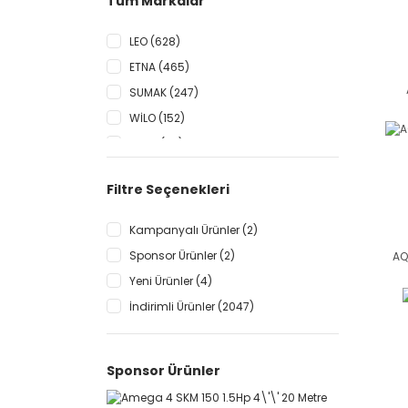
Tüm Markalar
LEO (628)
ETNA (465)
SUMAK (247)
WİLO (152)
EMPO (97)
ATLANTİS (75)
Filtre Seçenekleri
VORTEX (70)
VARAN (66)
Kampanyalı Ürünler (2)
DOMAK (59)
Sponsor Ürünler (2)
AQ
STAR POMPA 2 (48)
Yeni Ürünler (4)
AQUASTRONG (24)
İndirimli Ürünler (2047)
PEDROLLO (24)
ALEM-BERTOLA (21)
Sponsor Ürünler
STANDART (20)
TERSAN (14)