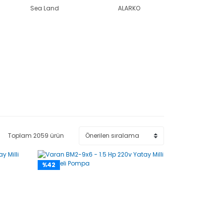
Sea Land
ALARKO
Toplam 2059 ürün
%42