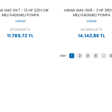
N VM2-9X7 - 1.5 HP 220V DIK
VARAN VM4-9X8 - 3 HP 380V
MILLI KADEMELI POMPA
MILLI KADEMELI POMPA
VARAN
VARAN
20.320,20 TL
24.384,24 TL
11.785,72 TL
14.142,86 TL
1
2
3
4
..
1