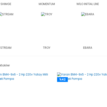
SHIMGE
MOMENTUM
WİLO INİTİAL LİNE
STREAM
TROY
EBARA
ktakiler
%42