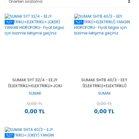
%27
%27
SUMAK SYT 32/4 - EEJY
SUMAK SHTB 40/3 - EEY
(ELEKTRİKLİ+ELEKTRİKLİ+JOKER)
(ELEKTRİKLİ+ELEKTRİKLİ)
YANGIN HİDROFORU- FIYAT
YANGIN HİDROFORU- FIYAT
SUMAK
SUMAK
BILGISI IÇIN BIZIMLE ILETIŞIME
BILGISI IÇIN BIZIMLE ILETIŞIME
GEÇINIZ.
0,00 TL
GEÇINIZ.
0,00 TL
0,00 TL
0,00 TL
%27