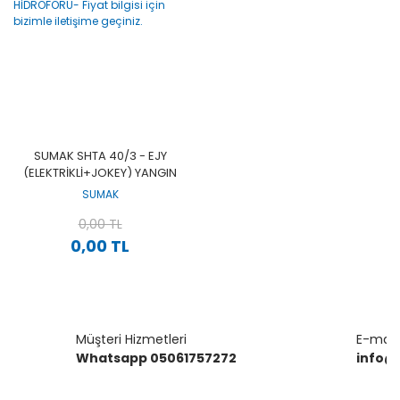
SUMAK SHTA 40/3 - EJY
(ELEKTRİKLİ+JOKEY) YANGIN
HİDROFORU- FIYAT BILGISI
SUMAK
IÇIN BIZIMLE ILETIŞIME
GEÇINIZ.
0,00 TL
0,00 TL
Müşteri Hizmetleri
E-mail 
Whatsapp 05061757272
info@