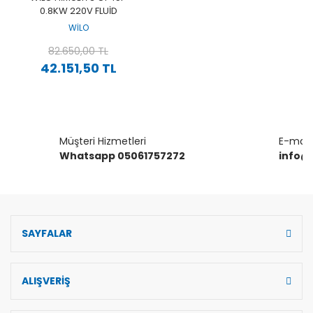
0.8KW 220V FLUID
KONTROLLÜ HIDROFOR -
WİLO
HIDROMATLI HIDROFOR
82.650,00 TL
42.151,50 TL
Müşteri Hizmetleri
E-mail 
Whatsapp 05061757272
info@
SAYFALAR
ALIŞVERİŞ