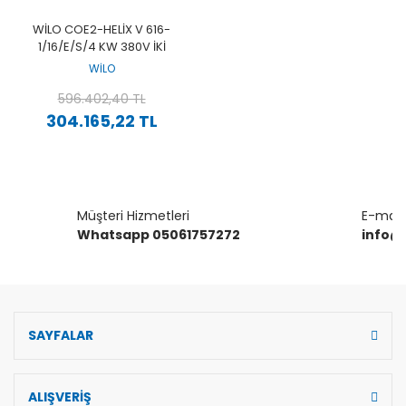
WILO COE2-HELIX V 616-
1/16/E/S/4 KW 380V İKI
POMPALI PASLANMAZ ÇOK
WİLO
KADEMELI YÜKSEK VERIMLI
DIKEY HIDROFOR
596.402,40 TL
304.165,22 TL
Müşteri Hizmetleri
E-mail 
Whatsapp 05061757272
info@
SAYFALAR
ALIŞVERİŞ