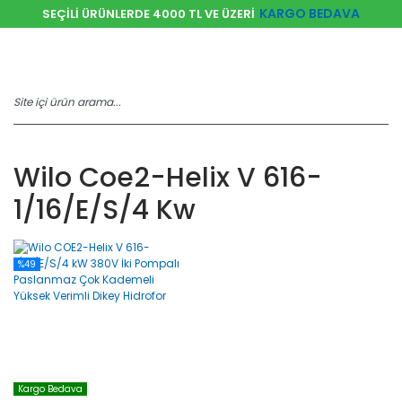
KARGO BEDAVA
SEÇİLİ ÜRÜNLERDE 4000 TL VE ÜZERİ
Wilo Coe2-Helix V 616-
1/16/e/s/4 Kw
%49
Kargo Bedava