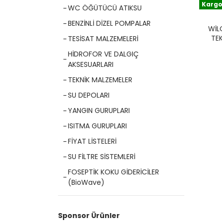
Kargo
WC ÖĞÜTÜCÜ ATIKSU
BENZİNLİ DİZEL POMPALAR
WIL
TE
TESİSAT MALZEMELERİ
GÖ
HİDROFOR VE DALGIÇ
AKSESUARLARI
TEKNİK MALZEMELER
SU DEPOLARI
YANGIN GURUPLARI
ISITMA GURUPLARI
FİYAT LİSTELERİ
SU FİLTRE SİSTEMLERİ
FOSEPTİK KOKU GİDERİCİLER
(BioWave)
Sponsor Ürünler