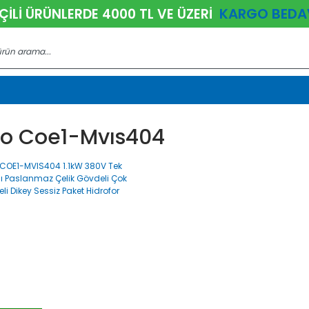
KARGO BEDA
ÇİLİ ÜRÜNLERDE 4000 TL VE ÜZERİ
lo Coe1-Mvıs404