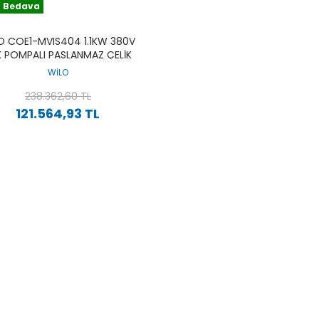
 Bedava
O COE1-MVIS404 1.1KW 380V
K POMPALI PASLANMAZ ÇELIK
VDELI ÇOK KADEMELI DIKEY
WİLO
SESSIZ PAKET HIDROFOR
238.362,60 TL
121.564,93 TL