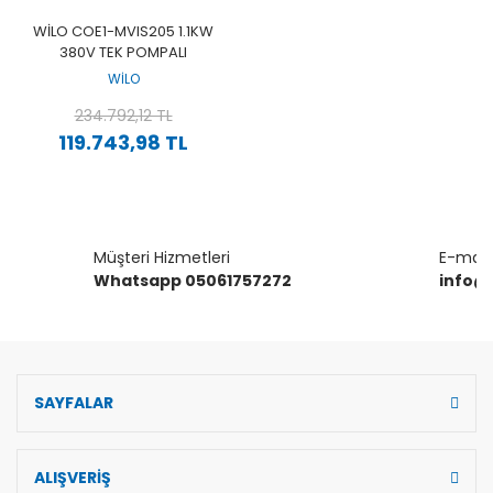
WILO COE1-MVIS205 1.1KW
380V TEK POMPALI
PASLANMAZ ÇELIK GÖVDELI
WİLO
ÇOK KADEMELI DIKEY SESSIZ
PAKET HIDROFOR
234.792,12 TL
119.743,98 TL
Müşteri Hizmetleri
E-mail 
Whatsapp 05061757272
info@
SAYFALAR
ALIŞVERİŞ