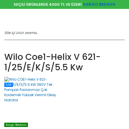
KARGO BEDAVA
SEÇİLİ ÜRÜNLERDE 4000 TL VE ÜZERİ
Wilo Coe1-Helix V 621-
1/25/e/k/s/5.5 Kw
%49
Kargo Bedava