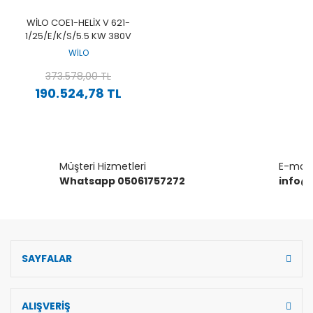
WILO COE1-HELIX V 621-
1/25/E/K/S/5.5 KW 380V
TEK POMPALI PASLANMAZ
WİLO
ÇOK KADEMELI YÜKSEK
VERIMLI DIKEY HIDROFOR
373.578,00 TL
190.524,78 TL
Müşteri Hizmetleri
E-mail 
Whatsapp 05061757272
info@
SAYFALAR
ALIŞVERİŞ