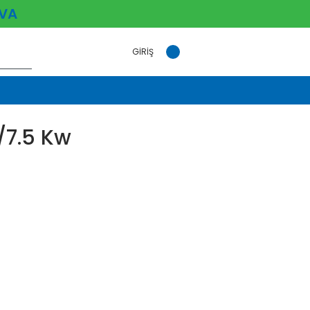
VA
GİRİŞ
/7.5 Kw