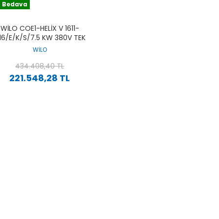
 Bedava
WILO COE1-HELIX V 1611-
/16/E/K/S/7.5 KW 380V TEK
POMPALI PASLANMAZ ÇOK
WİLO
EMELI YÜKSEK VERIMLI DIKEY
HIDROFOR
434.408,40 TL
221.548,28 TL