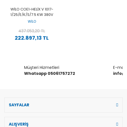
WILO COE1-HELIX V 1017-
1/25/E/K/S/7.5 KW 380V
TEK POMPALI PASLANMAZ
WİLO
ÇOK KADEMELI YÜKSEK
VERIMLI DIKEY HIDROFOR
437.053,20 TL
222.897,13 TL
Müşteri Hizmetleri
E-mail 
Whatsapp 05061757272
info@
SAYFALAR
ALIŞVERİŞ