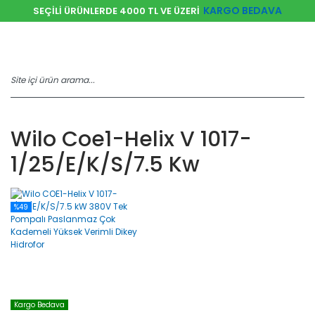
KARGO BEDAVA
SEÇİLİ ÜRÜNLERDE 4000 TL VE ÜZERİ
Wilo Coe1-Helix V 1017-
1/25/e/k/s/7.5 Kw
%49
Kargo Bedava