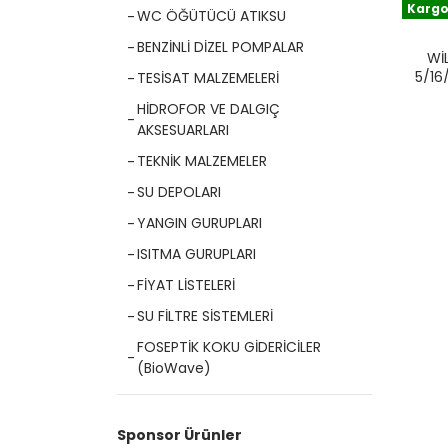
Kargo
WC ÖĞÜTÜCÜ ATIKSU
BENZİNLİ DİZEL POMPALAR
WI
5/16
TESİSAT MALZEMELERİ
PASL
HİDROFOR VE DALGIÇ
AKSESUARLARI
TEKNİK MALZEMELER
SU DEPOLARI
YANGIN GURUPLARI
ISITMA GURUPLARI
FİYAT LİSTELERİ
SU FİLTRE SİSTEMLERİ
FOSEPTİK KOKU GİDERİCİLER
(BioWave)
Sponsor Ürünler