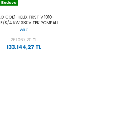
 Bedava
LO COE1-HELIX FIRST V 1010-
/E/S/4 KW 380V TEK POMPALI
ANMAZ ÇOK KADEMELI YÜKSEK
WİLO
VERIMLI DIKEY HIDROFOR
261.067,20 TL
133.144,27 TL