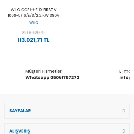
WILO COE1-HELIX FIRST V
1006-5/16/E/S/2.2 KW 380V
TEK POMPALI PASLANMAZ
WİLO
ÇOK KADEMELI YÜKSEK
VERIMLI DIKEY HIDROFOR
221.611,20 TL
113.021,71 TL
Müşteri Hizmetleri
E-mail 
Whatsapp 05061757272
info@
SAYFALAR
ALIŞVERİŞ