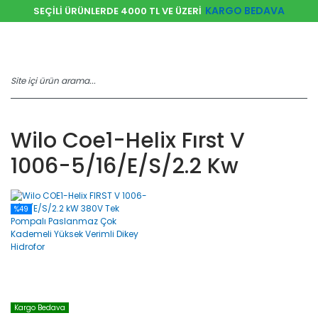
KARGO BEDAVA
SEÇİLİ ÜRÜNLERDE 4000 TL VE ÜZERİ
Wilo Coe1-Helix Fırst V
1006-5/16/e/s/2.2 Kw
%49
Kargo Bedava