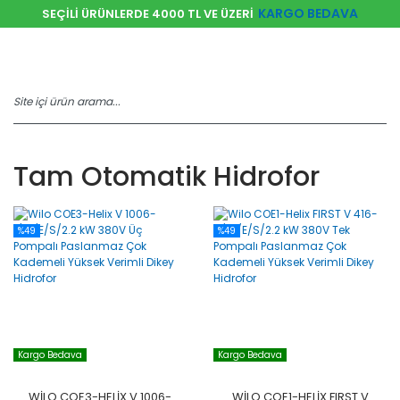
KARGO BEDAVA
SEÇİLİ ÜRÜNLERDE 4000 TL VE ÜZERİ
Tam Otomatik Hidrofor
%49
%49
Kargo Bedava
Kargo Bedava
WILO COE3-HELIX V 1006-
WILO COE1-HELIX FIRST V