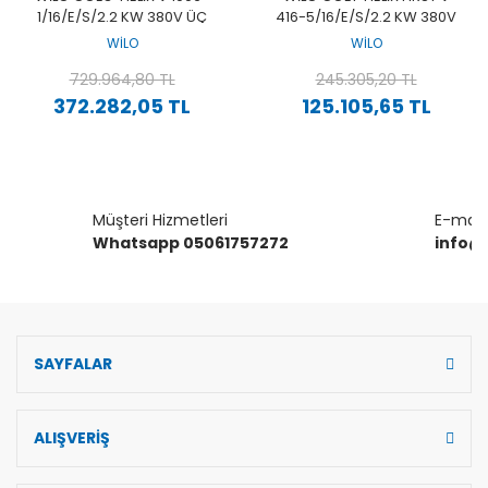
1/16/E/S/2.2 KW 380V ÜÇ
416-5/16/E/S/2.2 KW 380V
POMPALI PASLANMAZ ÇOK
TEK POMPALI PASLANMAZ
WİLO
WİLO
KADEMELI YÜKSEK VERIMLI
ÇOK KADEMELI YÜKSEK
DIKEY HIDROFOR
729.964,80 TL
VERIMLI DIKEY HIDROFOR
245.305,20 TL
372.282,05 TL
125.105,65 TL
Müşteri Hizmetleri
E-mail 
Whatsapp 05061757272
info@
SAYFALAR
ALIŞVERİŞ