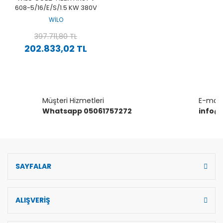
608-5/16/E/S/1.5 KW 380V
İKI POMPALI PASLANMAZ
WİLO
ÇOK KADEMELI YÜKSEK
VERIMLI DIKEY HIDROFOR
397.711,80 TL
202.833,02 TL
Müşteri Hizmetleri
E-mail 
Whatsapp 05061757272
info@
SAYFALAR
ALIŞVERİŞ