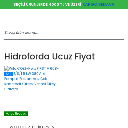
KARGO BEDAVA
SEÇİLİ ÜRÜNLERDE 4000 TL VE ÜZERİ
Hidroforda Ucuz Fiyat
%49
Kargo Bedava
WILO COE2-HELIX FIRST V