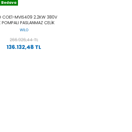
 Bedava
O COE1-MVIS409 2.2KW 380V
K POMPALI PASLANMAZ ÇELIK
VDELI ÇOK KADEMELI DIKEY
WİLO
SESSIZ PAKET HIDROFOR
266.926,44 TL
136.132,48 TL