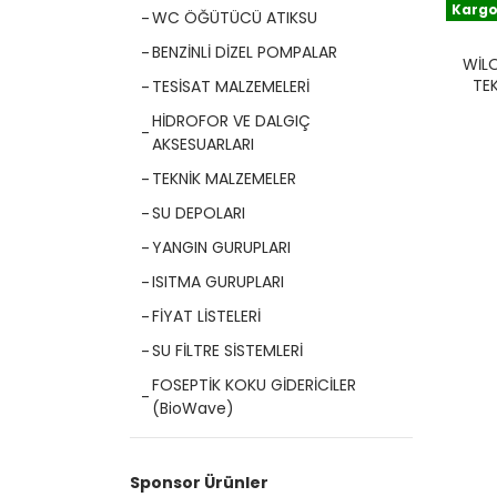
Kargo
WC ÖĞÜTÜCÜ ATIKSU
BENZİNLİ DİZEL POMPALAR
WIL
TE
TESİSAT MALZEMELERİ
GÖ
HİDROFOR VE DALGIÇ
AKSESUARLARI
TEKNİK MALZEMELER
SU DEPOLARI
YANGIN GURUPLARI
ISITMA GURUPLARI
FİYAT LİSTELERİ
SU FİLTRE SİSTEMLERİ
FOSEPTİK KOKU GİDERİCİLER
(BioWave)
Sponsor Ürünler