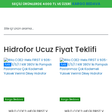
KARGO BEDAVA
SEÇİLİ ÜRÜNLERDE 4000 TL VE ÜZERİ
Hidrofor Ucuz Fiyat Teklifi
%49
%49
Kargo Bedava
Kargo Bedava
WILO COE2-HELIX FIRST V
WILO COE2-HELIX FIRST V