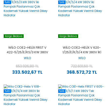
%49
%49
Kargo Bedava
Kargo Bedava
WILO COE2-HELIX FIRST V
WILO COE2-HELIX V 620-
422-5/25/E/KS/3 KW 380V
1/25/E/K/S/4 KW 380V İKI
İKI POMPALI PASLANMAZ
POMPALI PASLANMAZ ÇOK
WİLO
WİLO
ÇOK KADEMELI YÜKSEK
KADEMELI YÜKSEK VERIMLI
VERIMLI DIKEY HIDROFOR
653.926,80 TL
DIKEY HIDROFOR
722.691,60 TL
333.502,67 TL
368.572,72 TL
%49
%49