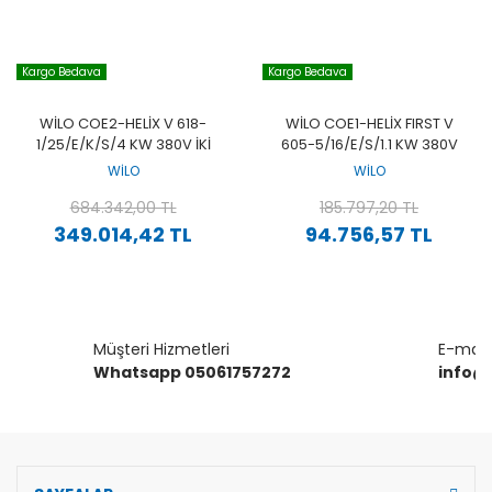
Kargo Bedava
Kargo Bedava
WILO COE2-HELIX V 618-
WILO COE1-HELIX FIRST V
1/25/E/K/S/4 KW 380V İKI
605-5/16/E/S/1.1 KW 380V
POMPALI PASLANMAZ ÇOK
TEK POMPALI PASLANMAZ
WİLO
WİLO
KADEMELI YÜKSEK VERIMLI
ÇOK KADEMELI YÜKSEK
DIKEY HIDROFOR
684.342,00 TL
VERIMLI DIKEY HIDROFOR
185.797,20 TL
349.014,42 TL
94.756,57 TL
Müşteri Hizmetleri
E-mail 
Whatsapp 05061757272
info@