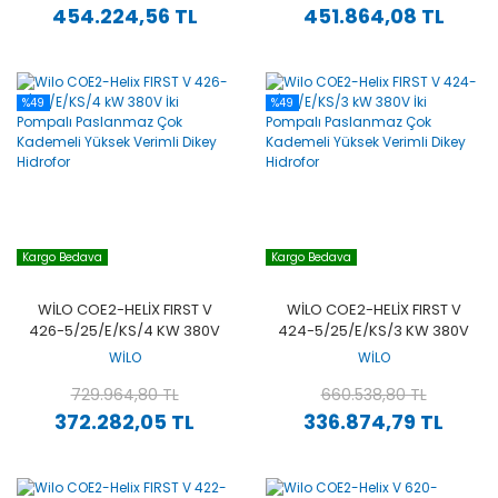
454.224,56 TL
451.864,08 TL
%49
%49
Kargo Bedava
Kargo Bedava
WILO COE2-HELIX FIRST V
WILO COE2-HELIX FIRST V
426-5/25/E/KS/4 KW 380V
424-5/25/E/KS/3 KW 380V
İKI POMPALI PASLANMAZ
İKI POMPALI PASLANMAZ
WİLO
WİLO
ÇOK KADEMELI YÜKSEK
ÇOK KADEMELI YÜKSEK
VERIMLI DIKEY HIDROFOR
729.964,80 TL
VERIMLI DIKEY HIDROFOR
660.538,80 TL
372.282,05 TL
336.874,79 TL