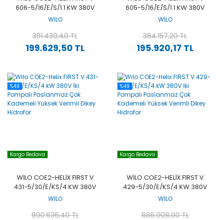
606-5/16/E/S/1.1 KW 380V
605-5/16/E/S/1.1 KW 380V
İKI POMPALI PASLANMAZ
İKI POMPALI PASLANMAZ
WİLO
WİLO
ÇOK KADEMELI YÜKSEK
ÇOK KADEMELI YÜKSEK
VERIMLI DIKEY HIDROFOR
391.430,40 TL
VERIMLI DIKEY HIDROFOR
384.157,20 TL
199.629,50 TL
195.920,17 TL
%49
%49
Kargo Bedava
Kargo Bedava
WILO COE2-HELIX FIRST V
WILO COE2-HELIX FIRST V
431-5/30/E/KS/4 KW 380V
429-5/30/E/KS/4 KW 380V
İKI POMPALI PASLANMAZ
İKI POMPALI PASLANMAZ
WİLO
WİLO
ÇOK KADEMELI YÜKSEK
ÇOK KADEMELI YÜKSEK
VERIMLI DIKEY HIDROFOR
890.636,40 TL
VERIMLI DIKEY HIDROFOR
886.008,00 TL