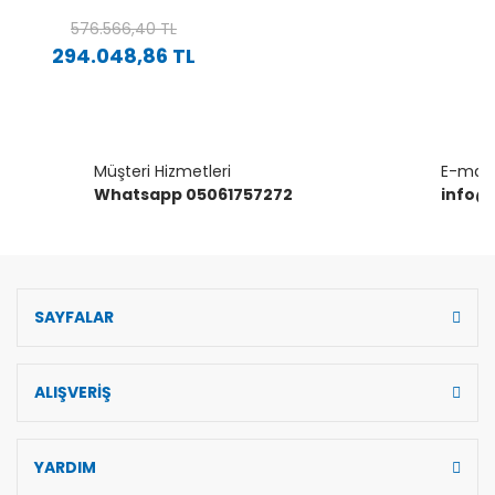
ÇOK KADEMELI YÜKSEK
VERIMLI DIKEY HIDROFOR
576.566,40 TL
294.048,86 TL
Müşteri Hizmetleri
E-mail 
Whatsapp 05061757272
info@
SAYFALAR
ALIŞVERİŞ
YARDIM