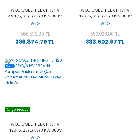
WILO COE2-HELIX FIRST V
WILO COE2-HELIX FIRST V
424-5/25/E/KS/3 KW 380V
422-5/25/E/KS/3 KW 380V
İKI POMPALI PASLANMAZ
İKI POMPALI PASLANMAZ
WİLO
WİLO
ÇOK KADEMELI YÜKSEK
ÇOK KADEMELI YÜKSEK
VERIMLI DIKEY HIDROFOR
660.538,80 TL
VERIMLI DIKEY HIDROFOR
653.926,80 TL
336.874,79 TL
333.502,67 TL
%49
Kargo Bedava
WILO COE2-HELIX FIRST V
420-5/25/E/KS/3 KW 380V
İKI POMPALI PASLANMAZ
WİLO