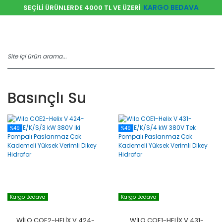
KARGO BEDAVA
SEÇİLİ ÜRÜNLERDE 4000 TL VE ÜZERİ
Basınçlı Su
%49
%49
Kargo Bedava
Kargo Bedava
WILO COE2-HELIX V 424-
WILO COE1-HELIX V 431-