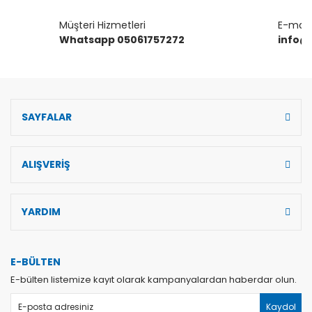
Müşteri Hizmetleri
E-mail 
Whatsapp 05061757272
info@
SAYFALAR
ALIŞVERİŞ
YARDIM
E-BÜLTEN
E-bülten listemize kayıt olarak kampanyalardan haberdar olun.
Kaydol