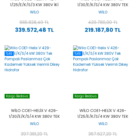
1/25/E/K/S/3 KW 380V İKI
1/30/E/K/S/4 KW 380V TEK
POMPALI PASLANMAZ ÇOK
POMPALI PASLANMAZ ÇOK
WİLO
WİLO
KADEMELI YÜKSEK VERIMLI
KADEMELI YÜKSEK VERIMLI
DIKEY HIDROFOR
665.828,40 TL
DIKEY HIDROFOR
429.780,00 TL
339.572,48 TL
219.187,80 TL
%49
%49
Kargo Bedava
Kargo Bedava
WILO COE1-HELIX V 429-
WILO COE1-HELIX V 426-
1/30/E/K/S/4 KW 380V TEK
1/25/E/K/S/4 KW 380V TEK
POMPALI PASLANMAZ ÇOK
POMPALI PASLANMAZ ÇOK
WİLO
WİLO
KADEMELI YÜKSEK VERIMLI
KADEMELI YÜKSEK VERIMLI
DIKEY HIDROFOR
397.381,20 TL
DIKEY HIDROFOR
367.627,20 TL