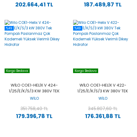
202.664,41 TL
187.489,87 TL
%49
%49
Kargo Bedava
Kargo Bedava
WILO COE1-HELIX V 424-
WILO COE1-HELIX V 422-
1/25/E/K/S/3 KW 380V TEK
1/25/E/K/S/3 KW 380V TEK
POMPALI PASLANMAZ ÇOK
POMPALI PASLANMAZ ÇOK
WİLO
WİLO
KADEMELI YÜKSEK VERIMLI
KADEMELI YÜKSEK VERIMLI
DIKEY HIDROFOR
351.758,40 TL
DIKEY HIDROFOR
345.807,60 TL
179.396,78 TL
176.361,88 TL