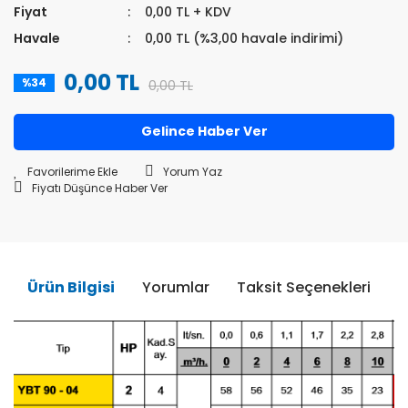
Fiyat
0,00 TL + KDV
Havale
0,00 TL (%3,00 havale indirimi)
0,00 TL
%34
0,00 TL
Gelince Haber Ver
Yorum Yaz
Fiyatı Düşünce Haber Ver
Ürün Bilgisi
Yorumlar
Taksit Seçenekleri
Ö