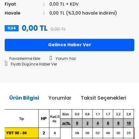
Fiyat
0,00 TL + KDV
Havale
0,00 TL (%3,00 havale indirimi)
0,00 TL
%34
0,00 TL
Gelince Haber Ver
Yorum Yaz
Fiyatı Düşünce Haber Ver
Ürün Bilgisi
Yorumlar
Taksit Seçenekleri
Ö