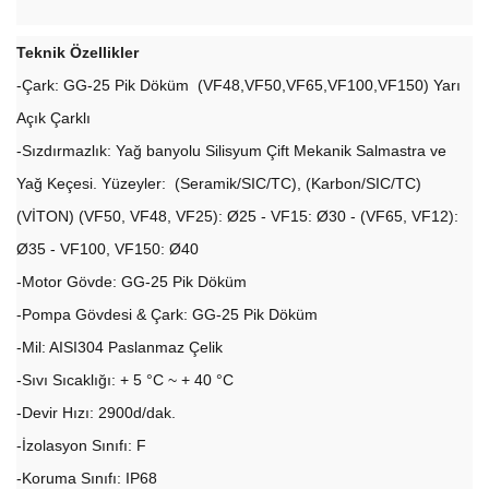
Teknik Özellikler
-Çark: GG-25 Pik Döküm (VF48,VF50,VF65,VF100,VF150) Yarı
Açık Çarklı
-Sızdırmazlık: Yağ banyolu Silisyum Çift Mekanik Salmastra ve
Yağ Keçesi. Yüzeyler: (Seramik/SIC/TC), (Karbon/SIC/TC)
(VİTON) (VF50, VF48, VF25): Ø25 - VF15: Ø30 - (VF65, VF12):
Ø35 - VF100, VF150: Ø40
-Motor Gövde: GG-25 Pik Döküm
-Pompa Gövdesi & Çark: GG-25 Pik Döküm
-Mil: AISI304 Paslanmaz Çelik
-Sıvı Sıcaklığı: + 5 °C ~ + 40 °C
-Devir Hızı: 2900d/dak.
-İzolasyon Sınıfı: F
-Koruma Sınıfı: IP68