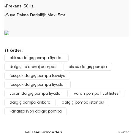
-Frekans: 50Hz
-Suya Dalma Derinliği: Max: 5mt.
Bu ürünün fiyat bilgisi, resim, ürün açıklamalarında ve diğer
Etiketler :
konularda yetersiz gördüğünüz noktaları öneri formunu
atık su dalgıç pompa fiyatları
Bu ürüne ilk yorumu siz yapın!
kullanarak tarafımıza iletebilirsiniz.
Görüş ve önerileriniz için teşekkür ederiz.
dalgıç tip drenaj pompası
pis su dalgıç pompa
foseptik dalgıç pompa tavsiye
Yorum Yaz
Ürün resmi kalitesiz, bozuk veya görüntülenemiyor.
foseptik dalgıç pompa fiyatları
Ürün açıklamasında eksik bilgiler bulunuyor.
varan dalgıç pompa fiyatları
varan pompa fiyat listesi
Ürün bilgilerinde hatalar bulunuyor.
dalgıç pompa ankara
dalgıç pompa istanbul
Ürün fiyatı diğer sitelerden daha pahalı.
kanalizasyon dalgıç pompa
Bu ürüne benzer farklı alternatifler olmalı.
Müşteri Hizmetleri
E-mail 