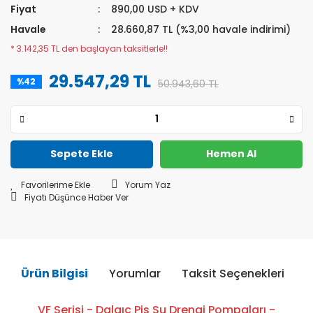
Fiyat
890,00 USD + KDV
Havale
28.660,87 TL (%3,00 havale indirimi)
* 3.142,35 TL den başlayan taksitlerle!!
29.547,29 TL
%42
50.943,60 TL
Sepete Ekle
Hemen Al
Yorum Yaz
Fiyatı Düşünce Haber Ver
Ürün Bilgisi
Yorumlar
Taksit Seçenekleri
Ö
VF Serisi - Dalgıç Pis Su Drenaj Pompaları -