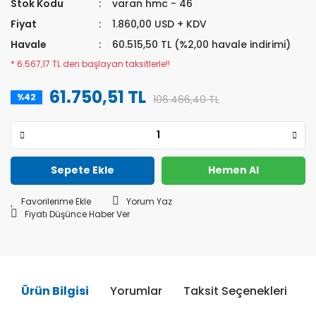
Stok Kodu
varan hmc - 46
Fiyat
1.860,00 USD + KDV
Havale
60.515,50 TL (%2,00 havale indirimi)
* 6.567,17 TL den başlayan taksitlerle!!
61.750,51 TL
%42
106.466,40 TL
Sepete Ekle
Hemen Al
Yorum Yaz
Fiyatı Düşünce Haber Ver
Ürün Bilgisi
Yorumlar
Taksit Seçenekleri
Ö