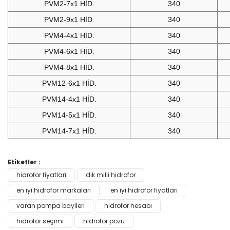
PVM2-7x1 HİD.
340
PVM2-9x1 HİD.
340
PVM4-4x1 HİD.
340
PVM4-6x1 HİD.
340
PVM4-8x1 HİD.
340
PVM12-6x1 HİD.
340
PVM14-4x1 HİD.
340
PVM14-5x1 HİD.
340
PVM14-7x1 HİD.
340
Bu ürünün fiyat bilgisi, resim, ürün açıklamalarında ve diğer
Etiketler :
konularda yetersiz gördüğünüz noktaları öneri formunu
hidrofor fiyatları
dik milli hidrofor
Bu ürüne ilk yorumu siz yapın!
kullanarak tarafımıza iletebilirsiniz.
Görüş ve önerileriniz için teşekkür ederiz.
en iyi hidrofor markaları
en iyi hidrofor fiyatları
varan pompa bayileri
hidrofor hesabı
Yorum Yaz
Ürün resmi kalitesiz, bozuk veya görüntülenemiyor.
hidrofor seçimi
hidrofor pozu
Ürün açıklamasında eksik bilgiler bulunuyor.