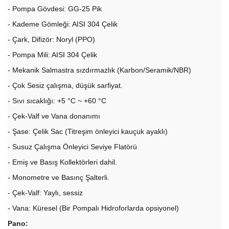
- Pompa Gövdesi: GG-25 Pik
- Kademe Gömleği: AISI 304 Çelik
- Çark, Difizör: Noryl (PPO)
- Pompa Mili: AISI 304 Çelik
- Mekanik Salmastra sızdırmazlık (Karbon/Seramik/NBR)
- Çok Sesiz çalışma, düşük sarfiyat.
- Sıvı sıcaklığı: +5 °C ~ +60 °C
- Çek-Valf ve Vana donanımı
- Şase: Çelik Sac (Titreşim önleyici kauçuk ayaklı)
- Susuz Çalışma Önleyici Seviye Flatörü
- Emiş ve Basış Kollektörleri dahil.
- Monometre ve Basınç Şalterli.
- Çek-Valf: Yaylı, sessiz
- Vana: Küresel (Bir Pompalı Hidroforlarda opsiyonel)
Pano: