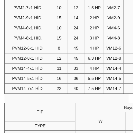
PVM2-7x1 HİD.
10
12
1.5 HP
VM2-7
PVM2-9x1 HİD.
15
14
2 HP
VM2-9
PVM4-6x1 HİD.
10
24
2 HP
VM4-6
PVM4-8x1 HİD.
15
24
3 HP
VM4-8
PVM12-6x1 HİD.
8
45
4 HP
VM12-6
PVM12-8x1 HİD.
12
45
6.3 HP
VM12-8
PVM14-4x1 HİD.
11
33
4 HP
VM14-4
PVM14-5x1 HİD.
16
36
5.5 HP
VM14-5
PVM14-7x1 HİD.
22
40
7.5 HP
VM14-7
Boyu
TİP
W
TYPE