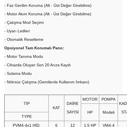
- Faz Gerilim Koruma (Alt - Üst Değer Girebilme)
- Motor Akım Koruma (Alt - Üst Değer Girebilme)
- Çalışma Mod Seçimi
- Uyarı Ledleri
- Otomatik Resetleme
Opsiyonel Tam Korumalı Pano:
- Motor Tanıma Modu
- Cihazda Oluşan Son 20 Arıza Kaydı
- Sulama Modu
- Nötrsüz Çalışma (Gemilerde Kullanım İmkanı)
MOTOR
POMPA
TİP
DAİRE
KA
KAT
SAYISI
ST
HP
Modeli
TYPE
PVM4-4x1 HİD.
6
12
1.5 HP
VM4-4