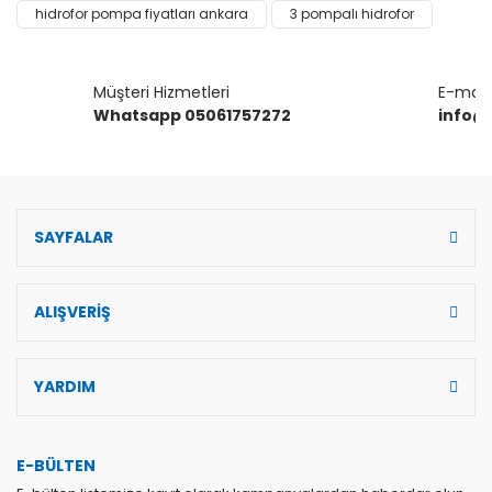
hidrofor pompa fiyatları ankara
3 pompalı hidrofor
Ürün bilgilerinde hatalar bulunuyor.
Ürün fiyatı diğer sitelerden daha pahalı.
Müşteri Hizmetleri
E-mail 
Bu ürüne benzer farklı alternatifler olmalı.
Whatsapp 05061757272
info@
SAYFALAR
Gönder
ALIŞVERİŞ
YARDIM
E-BÜLTEN