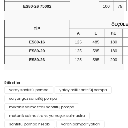
ES80-26 75002
100
75
ÖLÇÜLE
TİP
A
L
h1
ES80-16
125
485
180
ES80-20
125
595
180
ES80-26
125
595
200
Bu ürünün fiyat bilgisi, resim, ürün açıklamalarında ve diğer
Etiketler :
konularda yetersiz gördüğünüz noktaları öneri formunu
yatay santrifüj pompa
yatay milli santrifüj pompa
Bu ürüne ilk yorumu siz yapın!
kullanarak tarafımıza iletebilirsiniz.
Görüş ve önerileriniz için teşekkür ederiz.
salyangoz santrifüj pompa
mekanik salmastralı santrifüj pompa
Yorum Yaz
Ürün resmi kalitesiz, bozuk veya görüntülenemiyor.
mekanik salmastra ve yumuşak salmastra
Ürün açıklamasında eksik bilgiler bulunuyor.
santrifüj pompa hesabı
varan pompa fiyatları