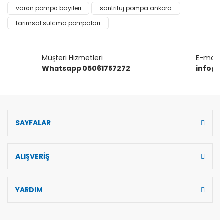
Ürün bilgilerinde hatalar bulunuyor.
varan pompa bayileri
santrifüj pompa ankara
Ürün fiyatı diğer sitelerden daha pahalı.
tarımsal sulama pompaları
Bu ürüne benzer farklı alternatifler olmalı.
Müşteri Hizmetleri
E-mail 
Whatsapp 05061757272
info@
Gönder
SAYFALAR
ALIŞVERİŞ
YARDIM