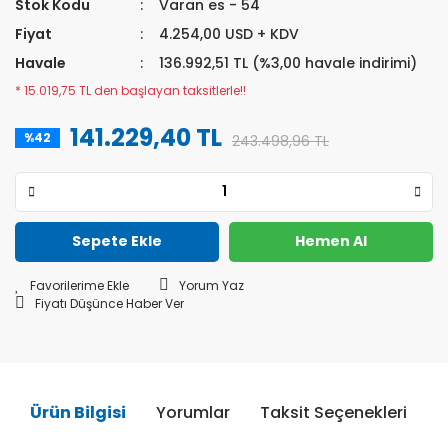
Stok Kodu
Varan es - 54
Fiyat
4.254,00 USD + KDV
Havale
136.992,51 TL (%3,00 havale indirimi)
* 15.019,75 TL den başlayan taksitlerle!!
141.229,40 TL
%42
243.498,96 TL
Sepete Ekle
Hemen Al
Yorum Yaz
Fiyatı Düşünce Haber Ver
Ürün Bilgisi
Yorumlar
Taksit Seçenekleri
Ö