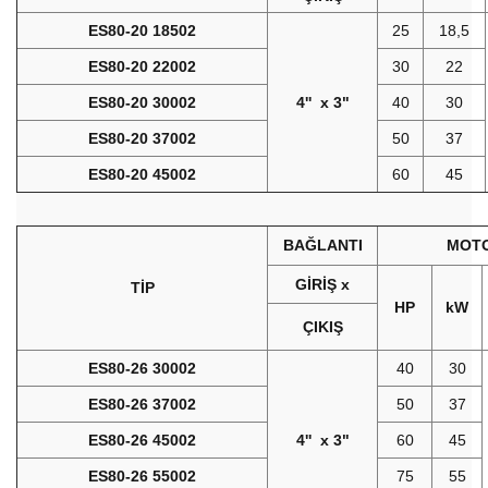
ES80-20 18502
25
18,5
ES80-20 22002
30
22
ES80-20 30002
4'' x 3"
40
30
ES80-20 37002
50
37
ES80-20 45002
60
45
BAĞLANTI
MOT
GİRİŞ x
TİP
HP
kW
ÇIKIŞ
ES80-26 30002
40
30
ES80-26 37002
50
37
ES80-26 45002
4'' x 3"
60
45
ES80-26 55002
75
55