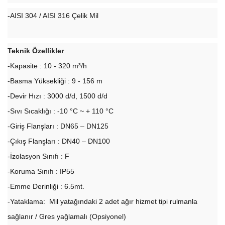
-AISI 304 / AISI 316 Çelik Mil
Teknik Özellikler
-Kapasite : 10 - 320 m³/h
-Basma Yüksekliği : 9 - 156 m
-Devir Hızı : 3000 d/d, 1500 d/d
-Sıvı Sıcaklığı : -10 °C ~ + 110 °C
-Giriş Flanşları : DN65 – DN125
-Çıkış Flanşları : DN40 – DN100
-İzolasyon Sınıfı : F
-Koruma Sınıfı : IP55
-Emme Derinliği : 6.5mt.
-Yataklama: Mil yatağındaki 2 adet ağır hizmet tipi rulmanla
sağlanır / Gres yağlamalı (Opsiyonel)