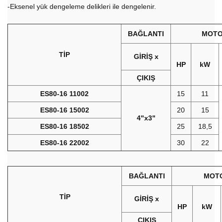
-Eksenel yük dengeleme delikleri ile dengelenir.
BAĞLANTI
MOT
TİP
GİRİŞ x
HP
kW
ÇIKIŞ
ES80-16 11002
15
11
ES80-16 15002
20
15
4"x3"
ES80-16 18502
25
18,5
ES80-16 22002
30
22
BAĞLANTI
MOT
TİP
GİRİŞ x
HP
kW
ÇIKIŞ