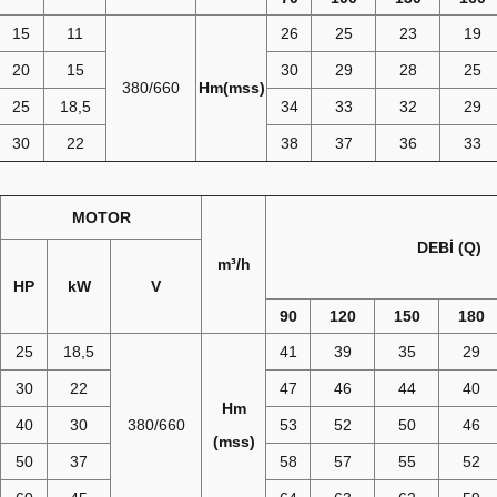
15
11
26
25
23
19
20
15
30
29
28
25
380/660
Hm(mss)
25
18,5
34
33
32
29
30
22
38
37
36
33
MOTOR
DEBİ (Q)
m³/h
HP
kW
V
90
120
150
180
25
18,5
41
39
35
29
30
22
47
46
44
40
Hm
40
30
380/660
53
52
50
46
(mss)
50
37
58
57
55
52