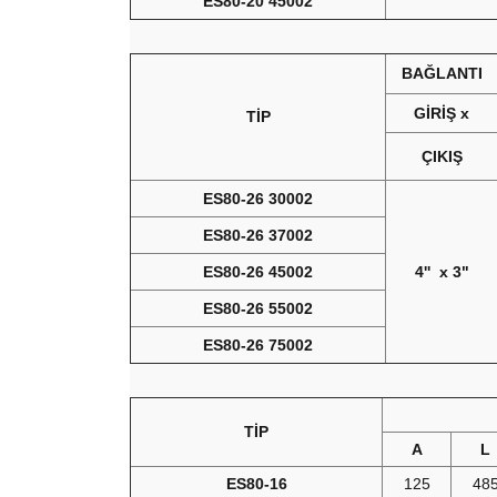
ES80-20 45002
BAĞLANTI
GİRİŞ x
TİP
ÇIKIŞ
ES80-26 30002
ES80-26 37002
ES80-26 45002
4'' x 3"
ES80-26 55002
ES80-26 75002
TİP
A
L
ES80-16
125
48