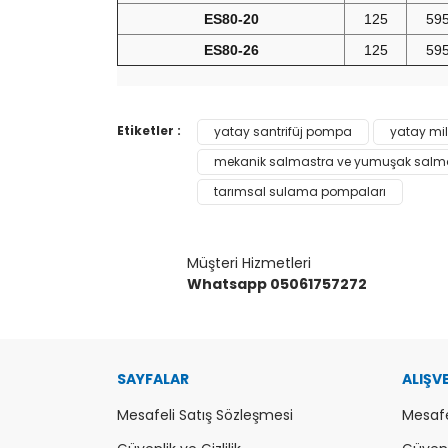
ES80-20
125
59
ES80-26
125
59
Bu ürünün fiyat bilgisi, resim, ürün açıklamaların
Etiketler :
yatay santrifüj pompa
yatay mil
Görüş ve önerileriniz için teşekkür ederiz.
mekanik salmastra ve yumuşak salm
tarımsal sulama pompaları
Ürün resmi kalitesiz, bozuk veya görüntülenemiy
Ürün açıklamasında eksik bilgiler bulunuyor.
Ürün bilgilerinde hatalar bulunuyor.
Müşteri Hizmetleri
Ürün fiyatı diğer sitelerden daha pahalı.
Whatsapp 05061757272
Bu ürüne benzer farklı alternatifler olmalı.
SAYFALAR
ALIŞV
Mesafeli Satış Sözleşmesi
Mesafe