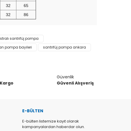
32
65
32
86
narak tarafımıza iletebilirsiniz.
tralı santrifüj pompa
an pompa bayileri
santrifüj pompa ankara
Güvenlik
 Kargo
Güvenli Alışveriş
E-BÜLTEN
E-bülten listemize kayıt olarak
kampanyalardan haberdar olun.