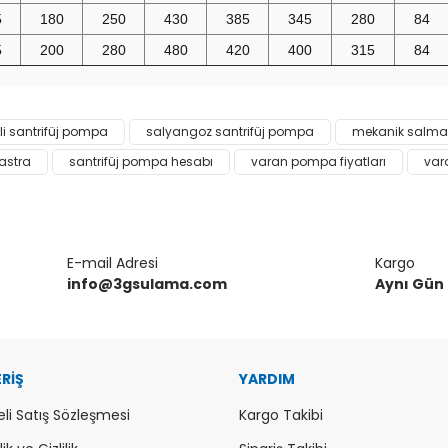
5
180
250
430
385
345
280
84
5
200
280
480
420
400
315
84
da ve diğer konularda yetersiz gördüğünüz noktaları öneri formunu kulla
li santrifüj pompa
salyangoz santrifüj pompa
mekanik salmas
Bu ürüne ilk yorumu siz yapın!
astra
santrifüj pompa hesabı
varan pompa fiyatları
var
or.
Yorum Yaz
E-mail Adresi
Kargo
info@3gsulama.com
Aynı Gün
ERİŞ
YARDIM
li Satış Sözleşmesi
Kargo Takibi
Gönder