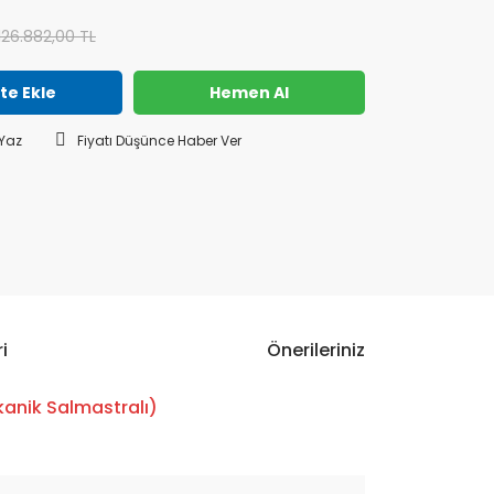
126.882,00 TL
te Ekle
Hemen Al
Yaz
Fiyatı Düşünce Haber Ver
i
Önerileriniz
anik Salmastralı)