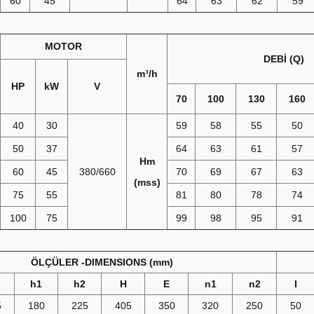
60
45
64
63
62
59
MOTOR
DEBİ (Q)
m³/h
HP
kW
V
70
100
130
160
40
30
59
58
55
50
50
37
64
63
61
57
Hm
60
45
380/660
70
69
67
63
(mss)
75
55
81
80
78
74
100
75
99
98
95
91
ÖLÇÜLER -DIMENSIONS (mm)
h1
h2
H
E
n1
n2
I
5
180
225
405
350
320
250
50