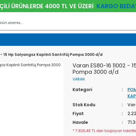
KARGO BEDA
ÇİLİ ÜRÜNLERDE 4000 TL VE ÜZERİ
 - 15 Hp Salyangoz Kaplinli Santrifüj Pompa 3000 d/d
Varan ES80-16 11002 - 15
Pompa 3000 d/d
VARAN
Kategori
POM
KAP
Stok Kodu
Var
Fiyat
2.2
Havale
71.3
* 7.826,46 TL den başlayan taksitler