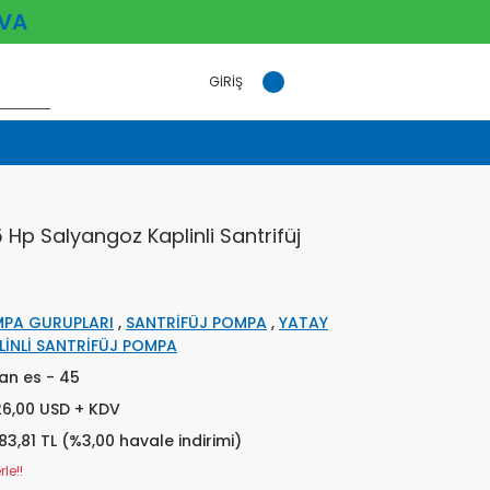
VA
GİRİŞ
 Hp Salyangoz Kaplinli Santrifüj
PA GURUPLARI
,
SANTRİFÜJ POMPA
,
YATAY
LİNLİ SANTRİFÜJ POMPA
an es - 45
26,00 USD + KDV
83,81 TL (%3,00 havale indirimi)
le!!