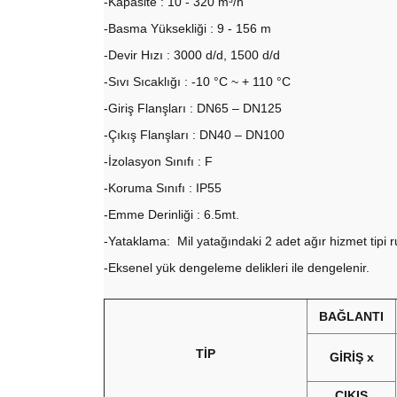
-Kapasite : 10 - 320 m³/h
-Basma Yüksekliği : 9 - 156 m
-Devir Hızı : 3000 d/d, 1500 d/d
-Sıvı Sıcaklığı : -10 °C ~ + 110 °C
-Giriş Flanşları : DN65 – DN125
-Çıkış Flanşları : DN40 – DN100
-İzolasyon Sınıfı : F
-Koruma Sınıfı : IP55
-Emme Derinliği : 6.5mt.
-Yataklama: Mil yatağındaki 2 adet ağır hizmet tipi 
-Eksenel yük dengeleme delikleri ile dengelen
BAĞLANTI
TİP
GİRİŞ x
ÇIKIŞ