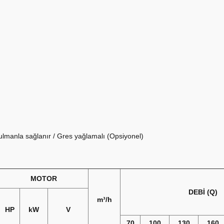
rulmanla sağlanır / Gres yağlamalı (Opsiyonel)
ir.
MOTOR
DEBİ (Q)
m³/h
HP
kW
V
70
100
130
160