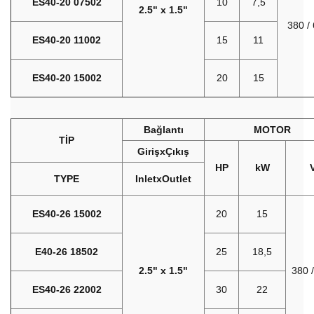
ES40-20 07502
10
7,5
2.5" x 1.5"
380 /
ES40-20 11002
15
11
ES40-20 15002
20
15
Bağlantı
MOTOR
TİP
GirişxÇıkış
HP
kW
TYPE
InletxOutlet
ES40-26 15002
20
15
E40-26 18502
25
18,5
2.5" x 1.5"
380 
ES40-26 22002
30
22