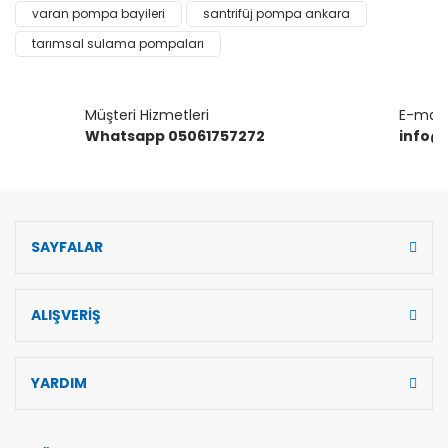
varan pompa bayileri
santrifüj pompa ankara
Ürün fiyatı diğer sitelerden daha pahalı.
tarımsal sulama pompaları
Bu ürüne benzer farklı alternatifler olmalı.
Müşteri Hizmetleri
E-mail 
Whatsapp 05061757272
info@
Gönder
SAYFALAR
ALIŞVERİŞ
YARDIM