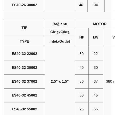
ES40-26 30002
40
30
Bağlantı
MOTOR
TİP
GirişxÇıkış
HP
kW
V
TYPE
InletxOutlet
ES40-32 22002
30
22
ES40-32 30002
40
30
ES40-32 37002
2.5" x 1.5"
50
37
380 /
ES40-32 45002
60
45
ES40-32 55002
75
55