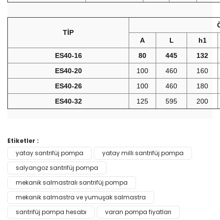
TİP
A
L
h1
ES40-16
80
445
132
ES40-20
100
460
160
ES40-26
100
460
180
ES40-32
125
595
200
Bu ürünün fiyat bilgisi, resim, ürün açıklamalarında ve diğer
Etiketler :
konularda yetersiz gördüğünüz noktaları öneri formunu
yatay santrifüj pompa
yatay milli santrifüj pompa
Bu ürüne ilk yorumu siz yapın!
kullanarak tarafımıza iletebilirsiniz.
Görüş ve önerileriniz için teşekkür ederiz.
salyangoz santrifüj pompa
mekanik salmastralı santrifüj pompa
Yorum Yaz
Ürün resmi kalitesiz, bozuk veya görüntülenemiyor.
mekanik salmastra ve yumuşak salmastra
Ürün açıklamasında eksik bilgiler bulunuyor.
santrifüj pompa hesabı
varan pompa fiyatları
Ürün bilgilerinde hatalar bulunuyor.