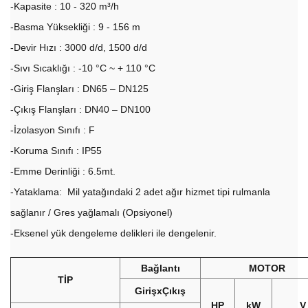
-Kapasite : 10 - 320 m³/h
-Basma Yüksekliği : 9 - 156 m
-Devir Hızı : 3000 d/d, 1500 d/d
-Sıvı Sıcaklığı : -10 °C ~ + 110 °C
-Giriş Flanşları : DN65 – DN125
-Çıkış Flanşları : DN40 – DN100
-İzolasyon Sınıfı : F
-Koruma Sınıfı : IP55
-Emme Derinliği : 6.5mt.
-Yataklama: Mil yatağındaki 2 adet ağır hizmet tipi rulmanla
sağlanır / Gres yağlamalı (Opsiyonel)
-Eksenel yük dengeleme delikleri ile dengelenir.
Bağlantı
MOTOR
TİP
GirişxÇıkış
HP
kW
V