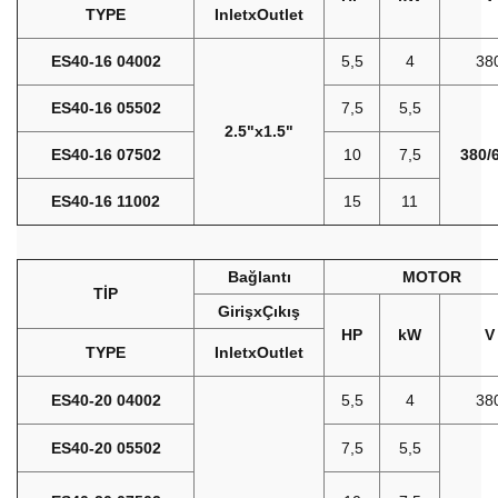
TYPE
InletxOutlet
ES40-16 04002
5,5
4
38
ES40-16 05502
7,5
5,5
2.5"x1.5"
ES40-16 07502
10
7,5
380/
ES40-16 11002
15
11
Bağlantı
MOTOR
TİP
GirişxÇıkış
HP
kW
V
TYPE
InletxOutlet
ES40-20 04002
5,5
4
38
ES40-20 05502
7,5
5,5