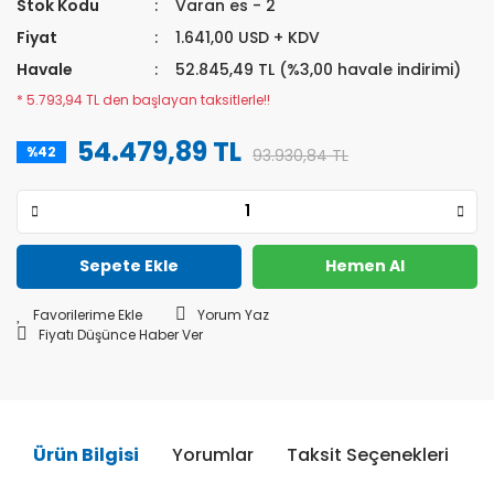
Stok Kodu
Varan es - 2
Fiyat
1.641,00 USD + KDV
Havale
52.845,49 TL (%3,00 havale indirimi)
* 5.793,94 TL den başlayan taksitlerle!!
54.479,89 TL
%42
93.930,84 TL
Sepete Ekle
Hemen Al
Yorum Yaz
Fiyatı Düşünce Haber Ver
Ürün Bilgisi
Yorumlar
Taksit Seçenekleri
Ö