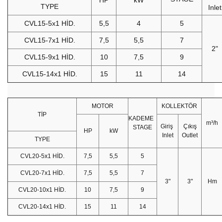
TYPE
Inlet
CVL15-5x1 HİD.
5,5
4
5
CVL15-7x1 HİD.
7,5
5,5
7
2"
CVL15-9x1 HİD.
10
7,5
9
CVL15-14x1 HİD.
15
11
14
MOTOR
KOLLEKTÖR
TİP
KADEME
m³/h
Giriş
Çıkış
STAGE
HP
kW
Inlet
Outlet
TYPE
CVL20-5x1 HİD.
7,5
5,5
5
CVL20-7x1 HİD.
7,5
5,5
7
3"
3"
Hm
CVL20-10x1 HİD.
10
7,5
9
CVL20-14x1 HİD.
15
11
14