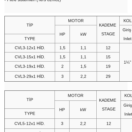
MOTOR
KOL
TİP
KADEME
Giri
STAGE
HP
kW
TYPE
Inlet
CVL3-12x1 HİD.
1,5
1,1
12
CVL3-15x1 HİD.
1,5
1,1
15
1¼"
CVL3-19x1 HİD.
2
1,5
19
CVL3-29x1 HİD.
3
2,2
29
MOTOR
KO
TİP
KADEME
Giri
STAGE
HP
kW
TYPE
Inle
CVL5-12x1 HİD.
3
2,2
12