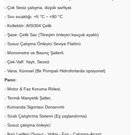
- Çok Sesiz çalışma, düşük sarfiyat.
- Sıvı sıcaklığı: +5 °C ~ +90 °C
- Kollektör: AISI304 Çelik
- Şase: Çelik Sac (Titreşim önleyici kauçuk ayaklı)
- Susuz Çalışma Önleyici Seviye Flatörü
- Monometre ve Basınç Şalterli.
- Çek-Valf: Yaylı, Sessiz
- Vana: Küresel (Bir Pompalı Hidroforlarda opsiyonel)
Pano:
- Motor & Faz Koruma Rölesi,
- Termik Manyetik Şalter,
- Kumanda Sigortası Donanımlı
- Sıralı Çalıştırma Sistemi (Eş yaşlandırma)
- Susuz çalışma önleyici
- İkaz Ledleri (Susuz - Voltaj - Faz - Çalışma-Arıza)