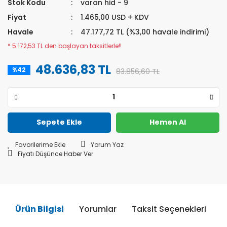
Stok Kodu
varan hid - 9
Fiyat
1.465,00 USD + KDV
Havale
47.177,72 TL (%3,00 havale indirimi)
* 5.172,53 TL den başlayan taksitlerle!!
48.636,83 TL
%42
83.856,60 TL
Sepete Ekle
Hemen Al
Yorum Yaz
Fiyatı Düşünce Haber Ver
Ürün Bilgisi
Yorumlar
Taksit Seçenekleri
Ö