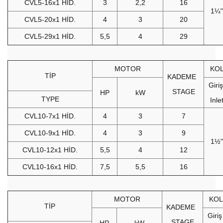
CVL5-16x1 HİD.
3
2,2
16
1¼"
CVL5-20x1 HİD.
4
3
20
CVL5-29x1 HİD.
5,5
4
29
MOTOR
KO
TİP
KADEME
Giri
STAGE
HP
kW
TYPE
Inle
CVL10-7x1 HİD.
4
3
7
CVL10-9x1 HİD.
4
3
9
1½"
CVL10-12x1 HİD.
5,5
4
12
CVL10-16x1 HİD.
7,5
5,5
16
MOTOR
KOL
TİP
KADEME
Giri
STAGE
HP
kW