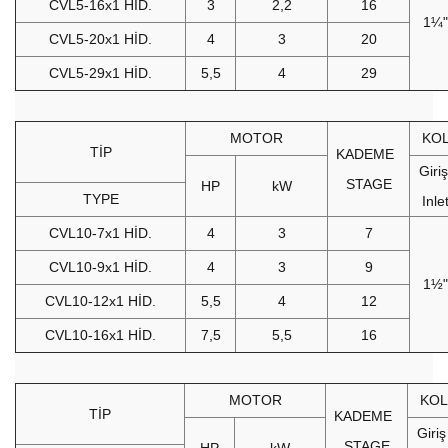
CVL5-16x1 HİD.
3
2,2
16
1¼"
CVL5-20x1 HİD.
4
3
20
CVL5-29x1 HİD.
5,5
4
29
MOTOR
KO
TİP
KADEME
Giri
STAGE
HP
kW
TYPE
Inle
CVL10-7x1 HİD.
4
3
7
CVL10-9x1 HİD.
4
3
9
1½"
CVL10-12x1 HİD.
5,5
4
12
CVL10-16x1 HİD.
7,5
5,5
16
MOTOR
KOL
TİP
KADEME
Giri
STAGE
HP
kW