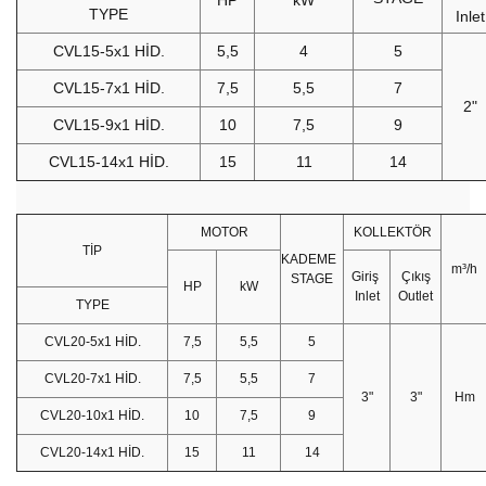
TYPE
Inlet
CVL15-5x1 HİD.
5,5
4
5
CVL15-7x1 HİD.
7,5
5,5
7
2"
CVL15-9x1 HİD.
10
7,5
9
CVL15-14x1 HİD.
15
11
14
MOTOR
KOLLEKTÖR
TİP
KADEME
m³/h
Giriş
Çıkış
STAGE
HP
kW
Inlet
Outlet
TYPE
CVL20-5x1 HİD.
7,5
5,5
5
CVL20-7x1 HİD.
7,5
5,5
7
3"
3"
Hm
CVL20-10x1 HİD.
10
7,5
9
CVL20-14x1 HİD.
15
11
14