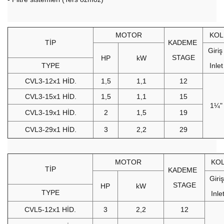
MOTOR
KOL
TİP
KADEME
Giri
STAGE
HP
kW
TYPE
Inlet
CVL3-12x1 HİD.
1,5
1,1
12
CVL3-15x1 HİD.
1,5
1,1
15
1¼"
CVL3-19x1 HİD.
2
1,5
19
CVL3-29x1 HİD.
3
2,2
29
MOTOR
KO
TİP
KADEME
Giri
STAGE
HP
kW
TYPE
Inle
CVL5-12x1 HİD.
3
2,2
12