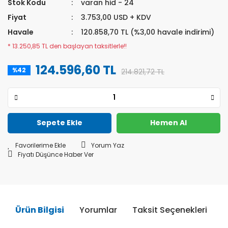
Stok Kodu
varan hid - 24
Fiyat
3.753,00 USD + KDV
Havale
120.858,70 TL (%3,00 havale indirimi)
* 13.250,85 TL den başlayan taksitlerle!!
124.596,60 TL
%42
214.821,72 TL
Sepete Ekle
Hemen Al
Yorum Yaz
Fiyatı Düşünce Haber Ver
Ürün Bilgisi
Yorumlar
Taksit Seçenekleri
Ö