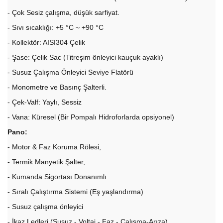
- Çok Sesiz çalışma, düşük sarfiyat.
- Sıvı sıcaklığı: +5 °C ~ +90 °C
- Kollektör: AISI304 Çelik
- Şase: Çelik Sac (Titreşim önleyici kauçuk ayaklı)
- Susuz Çalışma Önleyici Seviye Flatörü
- Monometre ve Basınç Şalterli.
- Çek-Valf: Yaylı, Sessiz
- Vana: Küresel (Bir Pompalı Hidroforlarda opsiyonel)
Pano:
- Motor & Faz Koruma Rölesi,
- Termik Manyetik Şalter,
- Kumanda Sigortası Donanımlı
- Sıralı Çalıştırma Sistemi (Eş yaşlandırma)
- Susuz çalışma önleyici
- İkaz Ledleri (Susuz - Voltaj - Faz - Çalışma-Arıza)