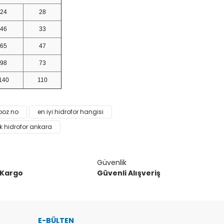
24
28
46
33
65
47
98
73
140
110
narak tarafımıza iletebilirsiniz.
 poz no
en iyi hidrofor hangisi
 hidrofor ankara
Güvenlik
 Kargo
Güvenli Alışveriş
E-BÜLTEN