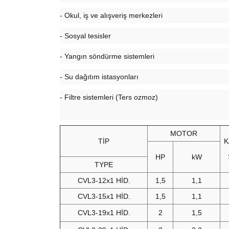
- Okul, iş ve alışveriş merkezleri
- Sosyal tesisler
- Yangın söndürme sistemleri
- Su dağıtım istasyonları
- Filtre sistemleri (Ters ozmoz)
MOTOR
TİP
HP
kW
TYPE
CVL3-12x1 HİD.
1,5
1,1
CVL3-15x1 HİD.
1,5
1,1
CVL3-19x1 HİD.
2
1,5