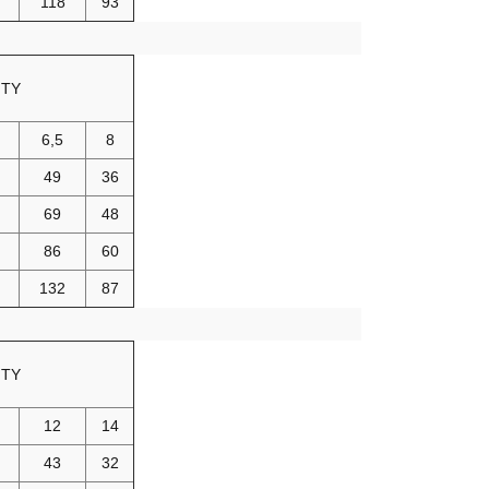
118
93
ITY
6,5
8
49
36
69
48
86
60
132
87
ITY
12
14
43
32