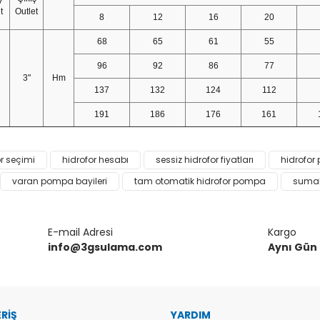
t
Outlet
8
12
16
20
68
65
61
55
96
92
86
77
3"
Hm
137
132
124
112
191
186
176
161
da ve diğer konularda yetersiz gördüğünüz noktaları öneri formunu kulla
r seçimi
hidrofor hesabı
sessiz hidrofor fiyatları
hidrofor
Bu ürüne ilk yorumu siz yapın!
varan pompa bayileri
tam otomatik hidrofor pompa
sumak
or.
Yorum Yaz
E-mail Adresi
Kargo
info@3gsulama.com
Aynı Gün
ERİŞ
YARDIM