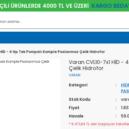
KARGO BEDA
ÇİLİ ÜRÜNLERDE 4000 TL VE ÜZERİ
HİD - 4 Hp Tek Pompalı Komple Paslanmaz Çelik Hidrofor
Varan CVL10-7x1 HİD -
Çelik Hidrofor
VARAN
Kategori
HİD
PAS
Stok Kodu
var
Fiyat
1.8
Havale
59.
* 6.471,84 TL den başlayan taksitler