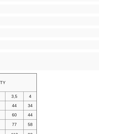
ITY
3,5
4
44
34
60
44
77
58