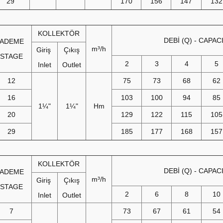
29
170
156
147
132
KOLLEKTÖR
DEBİ (Q) - CAPAC
KADEME
m³/h
Giriş
Çıkış
STAGE
2
3
4
5
Inlet
Outlet
12
75
73
68
62
16
103
100
94
85
1¼"
1¼"
Hm
20
129
122
115
105
29
185
177
168
157
KOLLEKTÖR
DEBİ (Q) - CAPAC
KADEME
m³/h
Giriş
Çıkış
STAGE
2
6
8
10
Inlet
Outlet
7
73
67
61
54