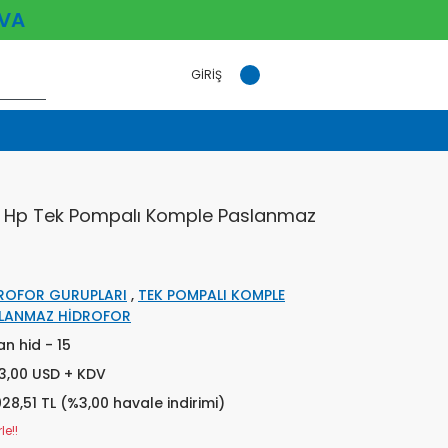
VA
GİRİŞ
 4 Hp Tek Pompalı Komple Paslanmaz
ROFOR GURUPLARI
,
TEK POMPALI KOMPLE
LANMAZ HİDROFOR
an hid - 15
33,00 USD + KDV
028,51 TL (%3,00 havale indirimi)
le!!