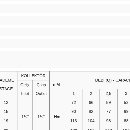
KOLLEKTÖR
KADEME
DEBİ (Q) - CAPAC
m³/h
Giriş
Çıkış
STAGE
Inlet
Outlet
1
2
2,5
3
12
72
66
59
52
15
90
82
77
69
1¼"
1¼"
Hm
19
113
104
98
88