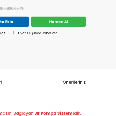
104.920,92 TL
te Ekle
Hemen Al
Yaz
Fiyatı Düşünce Haber Ver
i
Önerileriniz
kmasını Sağlayan Bir
Pompa Sistemidir
.