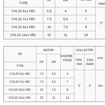
TYPE
Inlet
CVL15-5x1 HİD.
5,5
4
5
CVL15-7x1 HİD.
7,5
5,5
7
2"
CVL15-9x1 HİD.
10
7,5
9
CVL15-14x1 HİD.
15
11
14
MOTOR
KOLLEKTÖR
TİP
KADEME
m³/h
Giriş
Çıkış
STAGE
HP
kW
Inlet
Outlet
TYPE
CVL20-5x1 HİD.
7,5
5,5
5
CVL20-7x1 HİD.
7,5
5,5
7
3"
3"
Hm
CVL20-10x1 HİD.
10
7,5
9
CVL20-14x1 HİD.
15
11
14