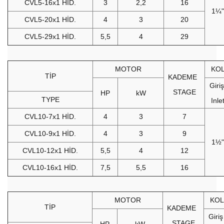
CVL5-16x1 HİD.
3
2,2
16
1¼"
CVL5-20x1 HİD.
4
3
20
CVL5-29x1 HİD.
5,5
4
29
MOTOR
KO
TİP
KADEME
Giri
STAGE
HP
kW
TYPE
Inle
CVL10-7x1 HİD.
4
3
7
CVL10-9x1 HİD.
4
3
9
1½"
CVL10-12x1 HİD.
5,5
4
12
CVL10-16x1 HİD.
7,5
5,5
16
MOTOR
KOL
TİP
KADEME
Giri
STAGE
HP
kW