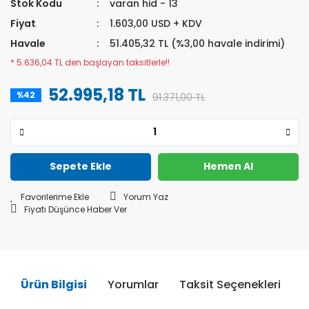
Stok Kodu
varan hid - 13
Fiyat
1.603,00 USD + KDV
Havale
51.405,32 TL (%3,00 havale indirimi)
* 5.636,04 TL den başlayan taksitlerle!!
52.995,18 TL
%42
91.371,00 TL
Sepete Ekle
Hemen Al
Yorum Yaz
Fiyatı Düşünce Haber Ver
Ürün Bilgisi
Yorumlar
Taksit Seçenekleri
Ö