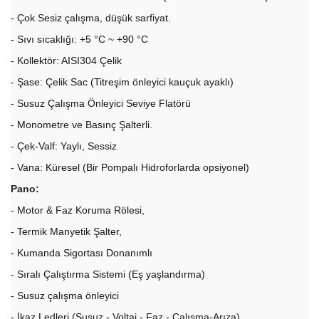
- Çok Sesiz çalışma, düşük sarfiyat.
- Sıvı sıcaklığı: +5 °C ~ +90 °C
- Kollektör: AISI304 Çelik
- Şase: Çelik Sac (Titreşim önleyici kauçuk ayaklı)
- Susuz Çalışma Önleyici Seviye Flatörü
- Monometre ve Basınç Şalterli.
- Çek-Valf: Yaylı, Sessiz
- Vana: Küresel (Bir Pompalı Hidroforlarda opsiyonel)
Pano:
- Motor & Faz Koruma Rölesi,
- Termik Manyetik Şalter,
- Kumanda Sigortası Donanımlı
- Sıralı Çalıştırma Sistemi (Eş yaşlandırma)
- Susuz çalışma önleyici
- İkaz Ledleri (Susuz - Voltaj - Faz - Çalışma-Arıza)