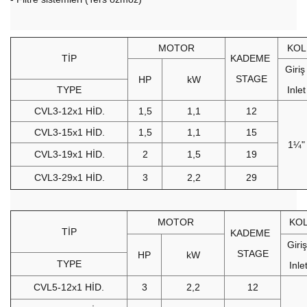
MOTOR
KOL
TİP
KADEME
Giri
STAGE
HP
kW
TYPE
Inlet
CVL3-12x1 HİD.
1,5
1,1
12
CVL3-15x1 HİD.
1,5
1,1
15
1¼"
CVL3-19x1 HİD.
2
1,5
19
CVL3-29x1 HİD.
3
2,2
29
MOTOR
KO
TİP
KADEME
Giri
STAGE
HP
kW
TYPE
Inle
CVL5-12x1 HİD.
3
2,2
12