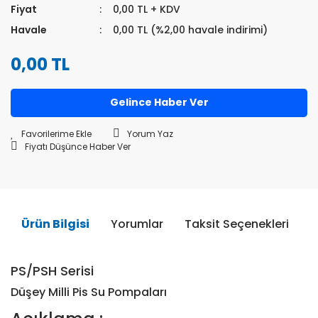
Fiyat
0,00 TL + KDV
Havale
0,00 TL (%2,00 havale indirimi)
0,00 TL
Gelince Haber Ver
Yorum Yaz
Fiyatı Düşünce Haber Ver
Ürün Bilgisi
Yorumlar
Taksit Seçenekleri
Ö
PS/PSH Serisi
Düşey Milli Pis Su Pompaları