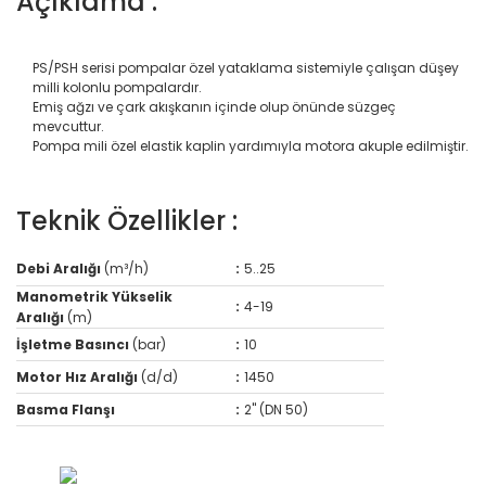
Açıklama :
PS/PSH serisi pompalar özel yataklama sistemiyle çalışan düşey
milli kolonlu pompalardır.
Emiş ağzı ve çark akışkanın içinde olup önünde süzgeç
mevcuttur.
Pompa mili özel elastik kaplin yardımıyla motora akuple edilmiştir.
Teknik Özellikler :
Debi Aralığı
(m³/h)
:
5..25
Manometrik Yükselik
:
4-19
Aralığı
(m)
İşletme Basıncı
(bar)
:
10
Motor Hız Aralığı
(d/d)
:
1450
Basma Flanşı
:
2" (DN 50)