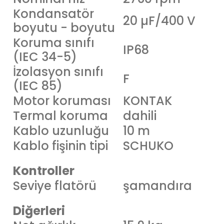
Kondansatör
20 µF/400 V
boyutu - boyutu
Koruma sınıfı
IP68
(IEC 34-5)
İzolasyon sınıfı
F
(IEC 85)
Motor koruması
KONTAK
Termal koruma
dahili
Kablo uzunluğu
10 m
Kablo fişinin tipi
SCHUKO
Kontroller
Seviye flatörü
şamandıra
Diğerleri