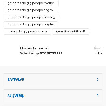
Ürün resmi kalitesiz, bozuk veya görüntülenemiyor.
grundfos dalgıç pompa fiyatları
Ürün açıklamasında eksik bilgiler bulunuyor.
grundfos dalgıç pompa seçimi
Ürün bilgilerinde hatalar bulunuyor.
grundfos dalgıç pompa katalog
Ürün fiyatı diğer sitelerden daha pahalı.
grundfos dalgıç pompa bayileri
Bu ürüne benzer farklı alternatifler olmalı.
drenaj dalgıç pompa nedir
grundfos unilift ap12
Müşteri Hizmetleri
E-mail 
Whatsapp 05061757272
info@
Gönder
SAYFALAR
ALIŞVERİŞ