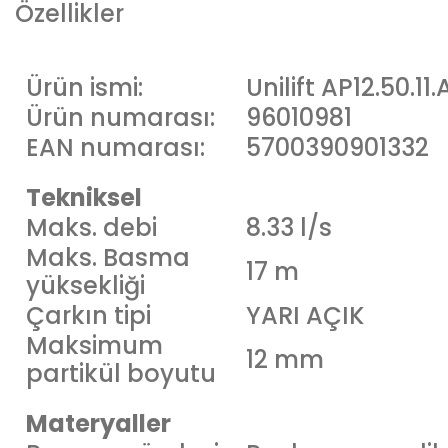
Özellikler
Ürün ismi:
Unilift AP12.50.11.
Ürün numarası:
96010981
EAN numarası:
5700390901332
Tekniksel
Maks. debi
8.33 l/s
Maks. Basma
17 m
yüksekliği
Çarkın tipi
YARI AÇIK
Maksimum
12 mm
partikül boyutu
Materyaller