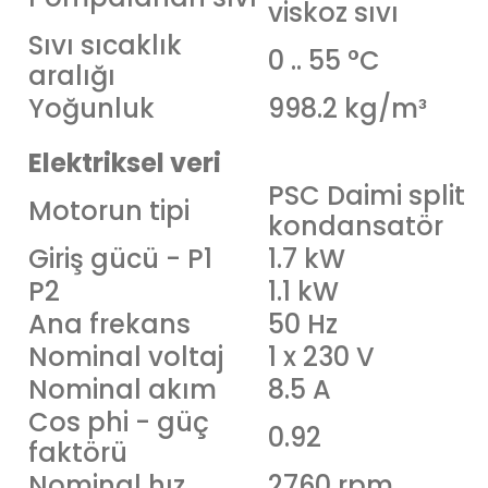
viskoz sıvı
Sıvı sıcaklık
0 .. 55 °C
aralığı
Yoğunluk
998.2 kg/m³
Elektriksel veri
PSC Daimi split
Motorun tipi
kondansatör
Giriş gücü - P1
1.7 kW
P2
1.1 kW
Ana frekans
50 Hz
Nominal voltaj
1 x 230 V
Nominal akım
8.5 A
Cos phi - güç
0.92
faktörü
Nominal hız
2760 rpm