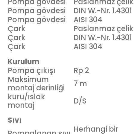
Pompa gövdesi
Paslanmaz çelik
Pompa gövdesi
DIN W.-Nr. 1.4301
Pompa gövdesi
AISI 304
Çark
Paslanmaz çelik
Çark
DIN W.-Nr. 1.4301
Çark
AISI 304
Kurulum
Pompa çıkışı
Rp 2
Maksimum
7 m
montaj derinliği
kuru/ıslak
D/S
montaj
Sıvı
Herhangi bir
Pompalanan sıvı