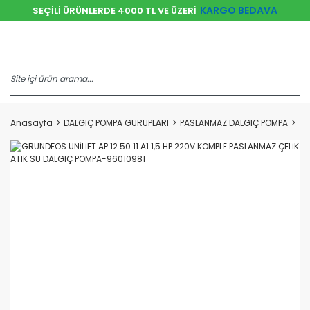
KARGO BEDAVA
SEÇİLİ ÜRÜNLERDE 4000 TL VE ÜZERİ
Anasayfa
DALGIÇ POMPA GURUPLARI
PASLANMAZ DALGIÇ POMPA
GR