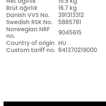
Net ağırlık
15.9 kg
Brüt ağırlık
16.7 kg
Danish VVS No.
391313312
Swedish RSK No.
5885781
Norwegian NRF
9045615
no.
Country of origin
HU
Custom tariff no.
841370219000