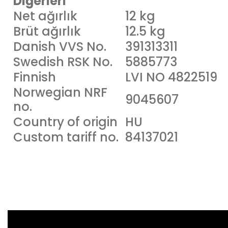
Diğerleri
Net ağırlık
12 kg
Brüt ağırlık
12.5 kg
Danish VVS No.
391313311
Swedish RSK No.
5885773
Finnish
LVI NO 4822519
Norwegian NRF
9045607
no.
Country of origin
HU
Custom tariff no.
84137021