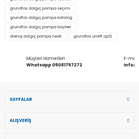
Ürün açıklamasında eksik bilgiler bulunuyor.
grundfos dalgıç pompa seçimi
Ürün bilgilerinde hatalar bulunuyor.
grundfos dalgıç pompa katalog
Ürün fiyatı diğer sitelerden daha pahalı.
grundfos dalgıç pompa bayileri
Bu ürüne benzer farklı alternatifler olmalı.
drenaj dalgıç pompa nedir
grundfos unilift ap12
Müşteri Hizmetleri
E-mail 
Whatsapp 05061757272
info@
Gönder
SAYFALAR
ALIŞVERİŞ