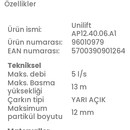
Özellikler
Unilift
Ürün ismi:
AP12.40.06.A1
Ürün numarası:
96010979
EAN numarası:
5700390901264
Tekniksel
Maks. debi
5 l/s
Maks. Basma
13 m
yüksekliği
Çarkın tipi
YARI AÇIK
Maksimum
12 mm
partikül boyutu