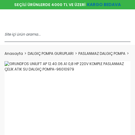
KARGO BEDAVA
SEÇİLİ ÜRÜNLERDE 4000 TL VE ÜZERİ
Anasayfa
DALGIÇ POMPA GURUPLARI
PASLANMAZ DALGIÇ POMPA
GR