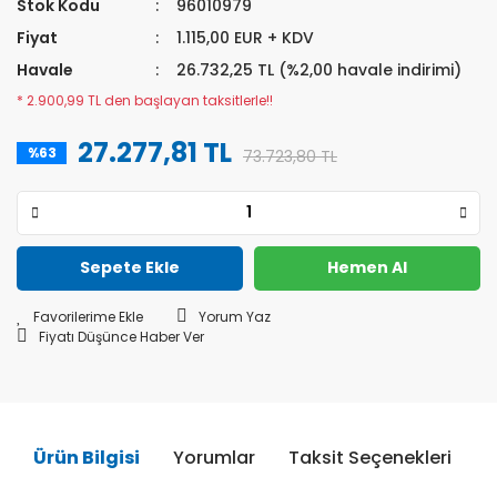
Stok Kodu
96010979
Fiyat
1.115,00 EUR + KDV
Havale
26.732,25 TL (%2,00 havale indirimi)
* 2.900,99 TL den başlayan taksitlerle!!
27.277,81 TL
%63
73.723,80 TL
Sepete Ekle
Hemen Al
Yorum Yaz
Fiyatı Düşünce Haber Ver
Ürün Bilgisi
Yorumlar
Taksit Seçenekleri
Ö