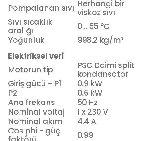
Herhangi bir
Pompalanan sıvı
viskoz sıvı
Sıvı sıcaklık
0 .. 55 °C
aralığı
Yoğunluk
998.2 kg/m³
Elektriksel veri
PSC Daimi split
Motorun tipi
kondansatör
Giriş gücü - P1
0.9 kW
P2
0.6 kW
Ana frekans
50 Hz
Nominal voltaj
1 x 230 V
Nominal akım
4.4 A
Cos phi - güç
0.99
faktörü