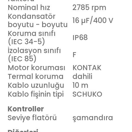
Nominal hız
2785 rpm
Kondansatör
16 µF/400 V
boyutu - boyutu
Koruma sınıfı
IP68
(IEC 34-5)
İzolasyon sınıfı
F
(IEC 85)
Motor koruması
KONTAK
Termal koruma
dahili
Kablo uzunluğu
10 m
Kablo fişinin tipi
SCHUKO
Kontroller
Seviye flatörü
şamandıra