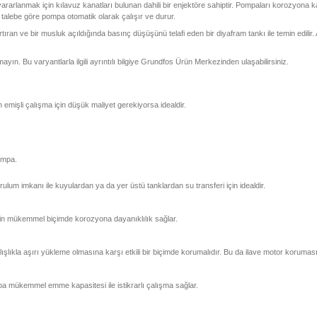
rlanmak için kılavuz kanatları bulunan dahili bir enjektöre sahiptir. Pompaları korozyona ka
 talebe göre pompa otomatik olarak çalışır ve durur.
ran ve bir musluk açıldığında basınç düşüşünü telafi eden bir diyafram tankı ile temin edilir.
utmayın. Bu varyantlarla ilgili ayrıntılı bilgiye Grundfos Ürün Merkezinden ulaşabilirsiniz.
emişli çalışma için düşük maliyet gerekiyorsa idealdir.
ompa.
ulum imkanı ile kuyulardan ya da yer üstü tanklardan su transferi için idealdir.
in mükemmel biçimde korozyona dayanıklılık sağlar.
ıkla aşırı yükleme olmasına karşı etkili bir biçimde korumalıdır. Bu da ilave motor koruması
a mükemmel emme kapasitesi ile istikrarlı çalışma sağlar.