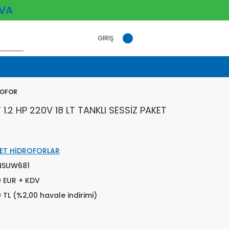
VA
GİRİŞ
ROFOR
.2 HP 220V 18 LT TANKLI SESSİZ PAKET
ET HİDROFORLAR
NSUW681
0 EUR + KDV
0 TL (%2,00 havale indirimi)