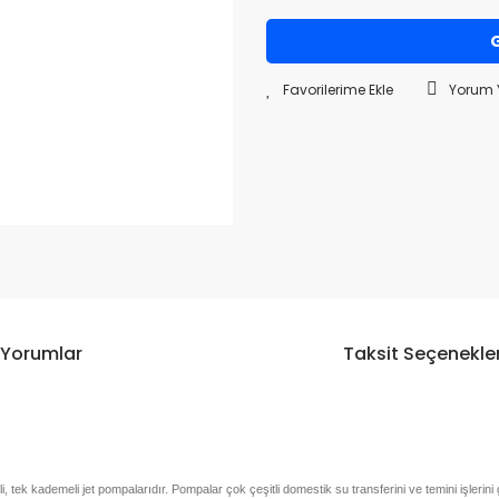
G
Yorum 
Yorumlar
Taksit Seçenekler
k kademeli jet pompalarıdır. Pompalar çok çeşitli domestik su transferini ve temini işlerini ge