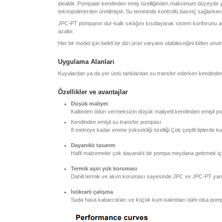
idealdir. Pompalar kendinden emiş özelliğinden maksimum düzeyde yara
teknopolimerden üretilmiştir. Su temininde kontrollü basınç sağlarken
JPC-PT pompanın dur-kalk sıklığını kısıtlayarak sistem konforunu artı
azaltır.
Her bir model için belirli bir dizi ürün varyantı olabileceğini lütfen un
Uygulama Alanları
Kuyulardan ya da yer üstü tanklardan su transfer ederken kendinden 
Özellikler ve avantajlar
Düşük maliyet
Kaliteden ödün vermeksizin düşük maliyetli kendinden emişli p
Kendinden emişli su transfer pompası
8 metreye kadar emme yüksekliği özelliği Çok çeşitli tiplerde kur
Dayanıklı tasarım
Hafif malzemeler çok dayanıklı bir pompa meydana getirmek iç
Termik aşırı yük koruması
Dahili termik ve akım koruması sayesinde JPC ve JPC-PT yanlışl
İstikrarlı çalışma
Suda hava kabarcıkları ve küçük kum kalıntıları dahi olsa pomp