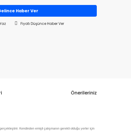
elince Haber Ver
Yaz
Fiyatı Düşünce Haber Ver
i
Önerileriniz
rçekleştirir. Kendinden emişli çalışmanın gerekli olduğu yerler için