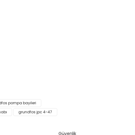
narak tarafımıza iletebilirsiniz.
dfos pompa bayileri
sabı
grundfos jpc 4-47
Güvenlik