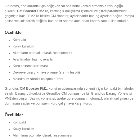
Grundfos, son kullanıcı için değişken su basıncını kontrol etmenin sırrını açığa
çıkardı.
CM Booster PM2
ile, karmaşık çalıştırma işlemleri ve şifreli parametreler
geçmişte kaldı. PM2 ile birlikte CM Booster, ayarlanabilir basınç ayarları sağlar. Pompa
çalıştırma için tercih ettiği su basıncını seçme açısından kontrol son kullanıcıdadır.
Özellikler
Kompakt
Kolay kurulum
Alarmların otomatik olarak resetlenmesi
Ayarlanabilir basınç ayarları
Kuru çalışma koruması
Devreye girip çıkmayı önleme (sızıntı tespiti)
Maksimum sürekli çalışma süresi
Grundfos
CM Booster PM1
, konut uygulamalarında su temini için kompakt bir hidrofor
setidir. Basınç yükseltici bir Grundfos CM pompası ve bir Grundfos Basınç Yöneticisi
PM1'den oluşur. Basınç yöneticisi, talebe göre pompanın otomatik olarak çalışması ve
durmasını sağlar ve pompayı, kuru çalışmaya karşı korur.
Özellikler
Kompakt
Kolay kurulum
Alarmların otomatik olarak resetlenmesi