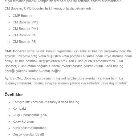
suyu teminine yönelik komple bir dizi özel basınç arttırma sistemi sunmaktadır.
CM Booster, CME Booster farklı versiyonlarda gelmektedir:
CME Booster
CM Booster PM2
CM Booster PM1
CM Booster PT
CM Booster PS
CME Booster
geniş bir dizi konut uygulaması için sabit su basıncı sağlamaktadır. Bu
sayede, talepteki artış veya düşüşten veya pompa çalışmasından veya durmasından
dolayı su basıncındaki değişimlerden artık son kullanıcı etkilenmemektedir. CME
Booster, kullanımdan bağımsız olarak evdeki basıncı yüksek tutar. Sabit basınç
özelliği, yüksek konfor avantajı sağlar.
Ayrıca CME Booster, su basıncını kişisel tercihe göre ayarlama imkanı tanır. Bir
düğmeye basarak, basınç seviyesi istenen şekilde yükseltilebilir veya düşürülebilir.
Özellikler
Entegre hız kontrolü vasıtasıyla sabit basınç
Kompakt
Güçlü, paslanmaz çelik
Kolay kurulum
Kuru çalışma koruması
Düşük gürültü, 55 dB