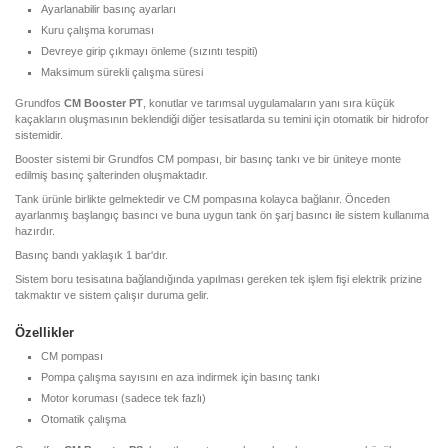
Ayarlanabilir basınç ayarları
Kuru çalışma koruması
Devreye girip çıkmayı önleme (sızıntı tespiti)
Maksimum sürekli çalışma süresi
Grundfos
CM Booster PT
, konutlar ve tarımsal uygulamaların yanı sıra küçük
kaçakların oluşmasının beklendiği diğer tesisatlarda su temini için otomatik bir hidrofor
sistemidir.
Booster sistemi bir Grundfos CM pompası, bir basınç tankı ve bir üniteye monte
edilmiş basınç şalterinden oluşmaktadır.
Tank ürünle birlikte gelmektedir ve CM pompasına kolayca bağlanır. Önceden
ayarlanmış başlangıç basıncı ve buna uygun tank ön şarj basıncı ile sistem kullanıma
hazırdır.
Basınç bandı yaklaşık 1 bar'dır.
Sistem boru tesisatına bağlandığında yapılması gereken tek işlem fişi elektrik prizine
takmaktır ve sistem çalışır duruma gelir.
Özellikler
CM pompası
Pompa çalışma sayısını en aza indirmek için basınç tankı
Motor koruması (sadece tek fazlı)
Otomatik çalışma