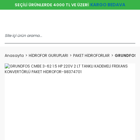
KARGO BEDAVA
SEÇİLİ ÜRÜNLERDE 4000 TL VE ÜZERİ
Anasayfa
HİDROFOR GURUPLARI
PAKET HİDROFORLAR
GRUNDFOS CM