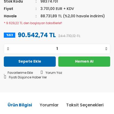
Stok Kodu
98374701
Fiyat
3.701,00 EUR + KDV
Havale
88.731,89 TL (%2,00 havale indirimi)
* 9.629,22 TL den başlayan taksitlerle!!
90.542,74 TL
%63
244.710,12 TL
Sepete Ekle
Hemen Al
Yorum Yaz
Fiyatı Düşünce Haber Ver
Ürün Bilgisi
Yorumlar
Taksit Seçenekleri
Ö