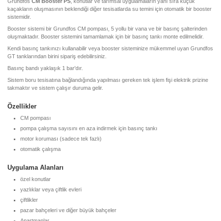
Grundfos
CM Booster PS
, konutlar ve tarımsal uygulamaların yanı sıra küçük
kaçakların oluşmasının beklendiği diğer tesisatlarda su temini için otomatik bir booster
sistemidir.
Booster sistemi bir Grundfos CM pompası, 5 yollu bir vana ve bir basınç şalterinden
oluşmaktadır. Booster sistemini tamamlamak için bir basınç tankı monte edilmelidir.
Kendi basınç tankınızı kullanabilir veya booster sisteminize mükemmel uyan Grundfos
GT tanklarından birini sipariş edebilirsiniz.
Basınç bandı yaklaşık 1 bar'dır.
Sistem boru tesisatına bağlandığında yapılması gereken tek işlem fişi elektrik prizine
takmaktır ve sistem çalışır duruma gelir.
Özellikler
CM pompası
pompa çalışma sayısını en aza indirmek için basınç tankı
motor koruması (sadece tek fazlı)
otomatik çalışma
Uygulama Alanları
özel konutlar
yazlıklar veya çiftlik evleri
çiftlikler
pazar bahçeleri ve diğer büyük bahçeler
Apartmanlar