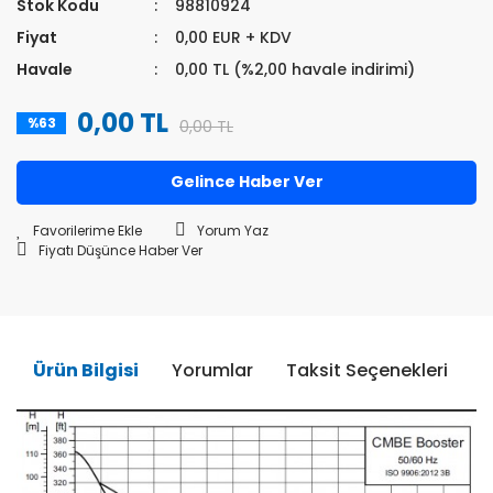
Stok Kodu
98810924
Fiyat
0,00 EUR + KDV
Havale
0,00 TL (%2,00 havale indirimi)
0,00 TL
%63
0,00 TL
Gelince Haber Ver
Yorum Yaz
Fiyatı Düşünce Haber Ver
Ürün Bilgisi
Yorumlar
Taksit Seçenekleri
Ö