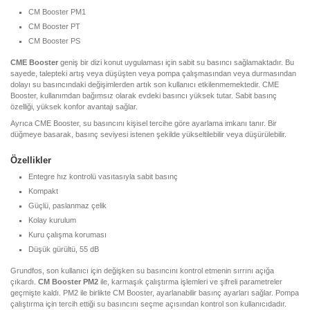
CM Booster PM1
CM Booster PT
CM Booster PS
CME Booster
geniş bir dizi konut uygulaması için sabit su basıncı sağlamaktadır. Bu
sayede, talepteki artış veya düşüşten veya pompa çalışmasından veya durmasından
dolayı su basıncındaki değişimlerden artık son kullanıcı etkilenmemektedir. CME
Booster, kullanımdan bağımsız olarak evdeki basıncı yüksek tutar. Sabit basınç
özelliği, yüksek konfor avantajı sağlar.
Ayrıca CME Booster, su basıncını kişisel tercihe göre ayarlama imkanı tanır. Bir
düğmeye basarak, basınç seviyesi istenen şekilde yükseltilebilir veya düşürülebilir.
Özellikler
Entegre hız kontrolü vasıtasıyla sabit basınç
Kompakt
Güçlü, paslanmaz çelik
Kolay kurulum
Kuru çalışma koruması
Düşük gürültü, 55 dB
Grundfos, son kullanıcı için değişken su basıncını kontrol etmenin sırrını açığa
çıkardı.
CM Booster PM2
ile, karmaşık çalıştırma işlemleri ve şifreli parametreler
geçmişte kaldı. PM2 ile birlikte CM Booster, ayarlanabilir basınç ayarları sağlar. Pompa
çalıştırma için tercih ettiği su basıncını seçme açısından kontrol son kullanıcıdadır.