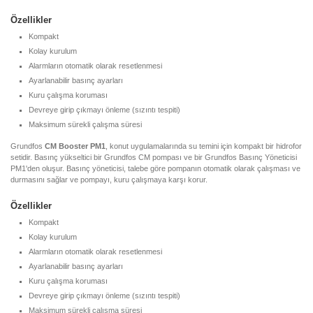
Özellikler
Kompakt
Kolay kurulum
Alarmların otomatik olarak resetlenmesi
Ayarlanabilir basınç ayarları
Kuru çalışma koruması
Devreye girip çıkmayı önleme (sızıntı tespiti)
Maksimum sürekli çalışma süresi
Grundfos
CM Booster PM1
, konut uygulamalarında su temini için kompakt bir hidrofor
setidir. Basınç yükseltici bir Grundfos CM pompası ve bir Grundfos Basınç Yöneticisi
PM1'den oluşur. Basınç yöneticisi, talebe göre pompanın otomatik olarak çalışması ve
durmasını sağlar ve pompayı, kuru çalışmaya karşı korur.
Özellikler
Kompakt
Kolay kurulum
Alarmların otomatik olarak resetlenmesi
Ayarlanabilir basınç ayarları
Kuru çalışma koruması
Devreye girip çıkmayı önleme (sızıntı tespiti)
Maksimum sürekli çalışma süresi