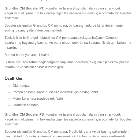
Grundfos
CM Booster PT
, konutlar ve tarımsal uygulamaların yanı sıra küçük
kaçakların oluşmasının beklendiği diğer tesisatlarda su temini için otomatik bir hidrofor
sistemidir.
Booster sistemi bir Grundfos CM pompası, bir basınç tankı ve bir üniteye monte
edilmiş basınç şalterinden oluşmaktadır.
Tank ürünle birlikte gelmektedir ve CM pompasına kolayca bağlanır. Önceden
ayarlanmış başlangıç basıncı ve buna uygun tank ön şarj basıncı ile sistem kullanıma
hazırdır.
Basınç bandı yaklaşık 1 bar'dır.
Sistem boru tesisatına bağlandığında yapılması gereken tek işlem fişi elektrik prizine
takmaktır ve sistem çalışır duruma gelir.
Özellikler
CM pompası
Pompa çalışma sayısını en aza indirmek için basınç tankı
Motor koruması (sadece tek fazlı)
Otomatik çalışma
Grundfos
CM Booster PS
, konutlar ve tarımsal uygulamaların yanı sıra küçük
kaçakların oluşmasının beklendiği diğer tesisatlarda su temini için otomatik bir booster
sistemidir.
Booster sistemi bir Grundfos CM pompası, 5 yollu bir vana ve bir basınç şalterinden
oluşmaktadır. Booster sistemini tamamlamak için bir basınç tankı monte edilmelidir.