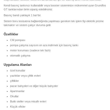
Kendi basınç tankınızı kullanabilir veya booster sisteminize mükemmel uyan Grundfos
GT tanklarından birini sipariş edebilirsiniz.
Basınç bandı yaklaşık 1 bar'dır.
Sistem boru tesisatına bağlandığında yapılması gereken tek işlem fişi elektrik prizine
takmaktır ve sistem çalışır duruma gelir.
Özellikler
CM pompası
pompa çalışma sayısını en aza indirmek için basınç tankı
motor koruması (sadece tek fazlı)
otomatik çalışma
Uygulama Alanları
özel konutlar
yazlıklar veya çiftlik evleri
çiftlikler
pazar bahçeleri ve diğer büyük bahçeler
Apartmanlar
Okullar
Butik oteller veya misafir evleri
Küçük ofisler