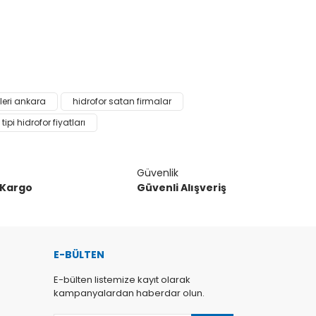
narak tarafımıza iletebilirsiniz.
leri ankara
hidrofor satan firmalar
 tipi hidrofor fiyatları
Güvenlik
 Kargo
Güvenli Alışveriş
E-BÜLTEN
E-bülten listemize kayıt olarak
kampanyalardan haberdar olun.