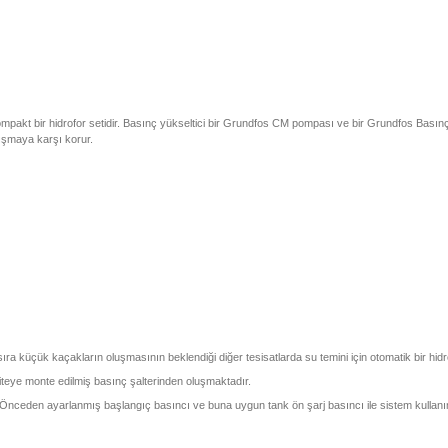
ompakt bir hidrofor setidir. Basınç yükseltici bir Grundfos CM pompası ve bir Grundfos Basın
ışmaya karşı korur.
ıra küçük kaçakların oluşmasının beklendiği diğer tesisatlarda su temini için otomatik bir hidro
iteye monte edilmiş basınç şalterinden oluşmaktadır.
 Önceden ayarlanmış başlangıç basıncı ve buna uygun tank ön şarj basıncı ile sistem kullanı