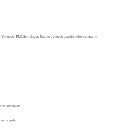
ç Yöneticisi PM1'den oluşur. Basınç yöneticisi, talebe göre pompanın
for sistemidir.
ma hazırdır.