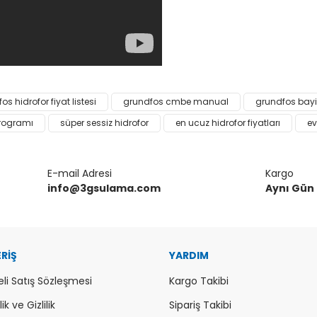
da ve diğer konularda yetersiz gördüğünüz noktaları öneri formunu kulla
os hidrofor fiyat listesi
grundfos cmbe manual
grundfos bayi
Bu ürüne ilk yorumu siz yapın!
programı
süper sessiz hidrofor
en ucuz hidrofor fiyatları
ev
or.
Yorum Yaz
E-mail Adresi
Kargo
info@3gsulama.com
Aynı Gün
ERİŞ
YARDIM
li Satış Sözleşmesi
Kargo Takibi
k ve Gizlilik
Sipariş Takibi