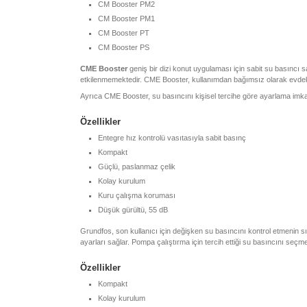
CM Booster PM2
CM Booster PM1
CM Booster PT
CM Booster PS
CME Booster
geniş bir dizi konut uygulaması için sabit su basıncı
etkilenmemektedir. CME Booster, kullanımdan bağımsız olarak evdeki 
Ayrıca CME Booster, su basıncını kişisel tercihe göre ayarlama imkanı
Özellikler
Entegre hız kontrolü vasıtasıyla sabit basınç
Kompakt
Güçlü, paslanmaz çelik
Kolay kurulum
Kuru çalışma koruması
Düşük gürültü, 55 dB
Grundfos, son kullanıcı için değişken su basıncını kontrol etmenin sı
ayarları sağlar. Pompa çalıştırma için tercih ettiği su basıncını seçm
Özellikler
Kompakt
Kolay kurulum