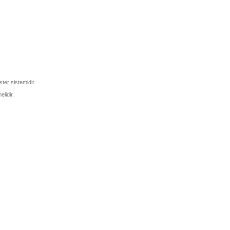
ter sistemidir.
lidir.