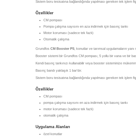
Sistem boru tesisatına bağlandığında yapılması gereken tek işlem fişi 
Özellikler
CM pompası
Pompa çalışma sayısını en aza indirmek için basınç tankı
Motor koruması (sadece tek fazlı)
Otomatik çalışma
Grundfos
CM Booster PS
, konutlar ve tarımsal uygulamaların yanı s
Booster sistemi bir Grundfos CM pompası, 5 yollu bir vana ve bir bas
Kendi basınç tankınızı kullanabilir veya booster sisteminize mükemme
Basınç bandı yaklaşık 1 bar'dır.
Sistem boru tesisatına bağlandığında yapılması gereken tek işlem fişi 
Özellikler
CM pompası
pompa çalışma sayısını en aza indirmek için basınç tankı
motor koruması (sadece tek fazlı)
otomatik çalışma
Uygulama Alanları
özel konutlar