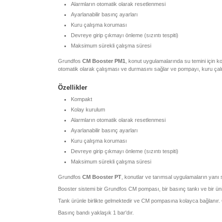
Alarmların otomatik olarak resetlenmesi
Ayarlanabilir basınç ayarları
Kuru çalışma koruması
Devreye girip çıkmayı önleme (sızıntı tespiti)
Maksimum sürekli çalışma süresi
Grundfos
CM Booster PM1
, konut uygulamalarında su temini için k
otomatik olarak çalışması ve durmasını sağlar ve pompayı, kuru çal
Özellikler
Kompakt
Kolay kurulum
Alarmların otomatik olarak resetlenmesi
Ayarlanabilir basınç ayarları
Kuru çalışma koruması
Devreye girip çıkmayı önleme (sızıntı tespiti)
Maksimum sürekli çalışma süresi
Grundfos
CM Booster PT
, konutlar ve tarımsal uygulamaların yanı s
Booster sistemi bir Grundfos CM pompası, bir basınç tankı ve bir ün
Tank ürünle birlikte gelmektedir ve CM pompasına kolayca bağlanır.
Basınç bandı yaklaşık 1 bar'dır.