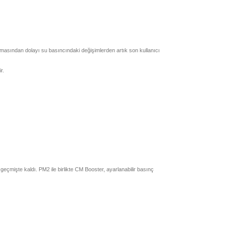
masından dolayı su basıncındaki değişimlerden artık son kullanıcı
r.
r geçmişte kaldı. PM2 ile birlikte CM Booster, ayarlanabilir basınç