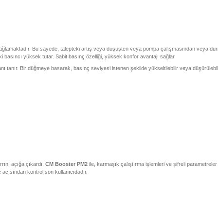
 sağlamaktadır. Bu sayede, talepteki artış veya düşüşten veya pompa çalışmasından veya dur
basıncı yüksek tutar. Sabit basınç özelliği, yüksek konfor avantajı sağlar.
 tanır. Bir düğmeye basarak, basınç seviyesi istenen şekilde yükseltilebilir veya düşürülebili
rrını açığa çıkardı.
CM Booster PM2
ile, karmaşık çalıştırma işlemleri ve şifreli parametrele
e açısından kontrol son kullanıcıdadır.