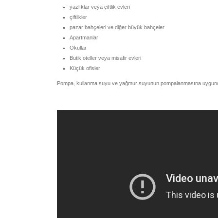
yazlıklar veya çiftlik evleri
çiftlikler
pazar bahçeleri ve diğer büyük bahçeler
Apartmanlar
Okullar
Butik oteller veya misafir evleri
Küçük ofisler
Pompa, kullanma suyu ve yağmur suyunun pompalanmasına uygund