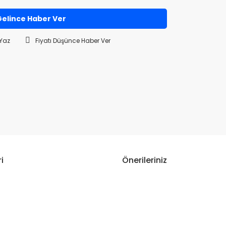
elince Haber Ver
Yaz
Fiyatı Düşünce Haber Ver
i
Önerileriniz