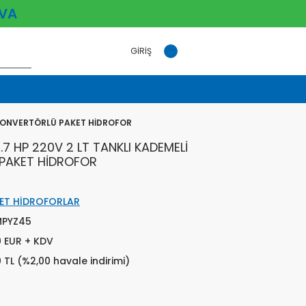
VA
GİRİŞ
 KONVERTÖRLÜ PAKET HİDROFOR
 HP 220V 2 LT TANKLI KADEMELİ
PAKET HİDROFOR
ET HİDROFORLAR
PYZ45
0 EUR + KDV
0 TL (%2,00 havale indirimi)