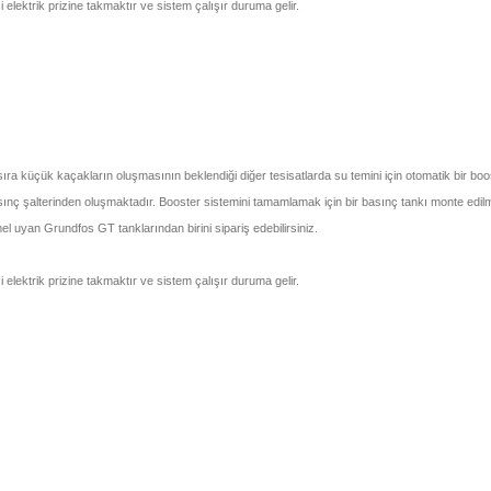
elektrik prizine takmaktır ve sistem çalışır duruma gelir.
ıra küçük kaçakların oluşmasının beklendiği diğer tesisatlarda su temini için otomatik bir boos
ınç şalterinden oluşmaktadır. Booster sistemini tamamlamak için bir basınç tankı monte edilme
l uyan Grundfos GT tanklarından birini sipariş edebilirsiniz.
elektrik prizine takmaktır ve sistem çalışır duruma gelir.