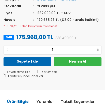
Stok Kodu
YEWRPQ03
Fiyat
282.000,00 TL + KDV
Havale
170.688,96 TL (%3,00 havale indirimi)
* 18.714,20 TL den başlayan taksitlerle!!
175.968,00 TL
%48
338.400,00 TL
Sepete Ekle
Hemen Al
Yorum Yaz
Fiyatı Düşünce Haber Ver
Ürün Bilgisi
Yorumlar
Taksit Seçenekleri
Ö