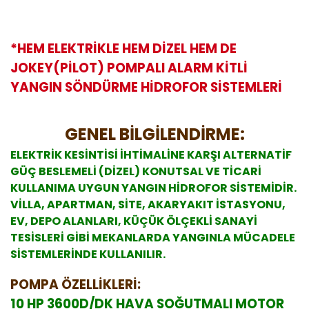
*HEM ELEKTRİKLE HEM DİZEL HEM DE
JOKEY(PİLOT) POMPALI ALARM KİTLİ
YANGIN SÖNDÜRME HİDROFOR SİSTEMLERİ
GENEL BİLGİLENDİRME:
ELEKTRİK KESİNTİSİ İHTİMALİNE KARŞI ALTERNATİF
GÜÇ BESLEMELİ (DİZEL) KONUTSAL VE TİCARİ
KULLANIMA UYGUN YANGIN HİDROFOR SİSTEMİDİR.
VİLLA, APARTMAN, SİTE, AKARYAKIT İSTASYONU,
EV, DEPO ALANLARI, KÜÇÜK ÖLÇEKLİ SANAYİ
TESİSLERİ GİBİ MEKANLARDA YANGINLA MÜCADELE
SİSTEMLERİNDE KULLANILIR.
POMPA ÖZELLİKLERİ:
10 HP 3600D/DK HAVA SOĞUTMALI MOTOR