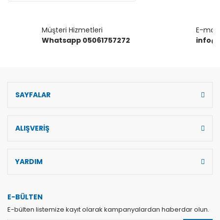
Gönder
Müşteri Hizmetleri
E-mail 
Whatsapp 05061757272
info@
SAYFALAR
ALIŞVERİŞ
YARDIM
E-BÜLTEN
E-bülten listemize kayıt olarak kampanyalardan haberdar olun.