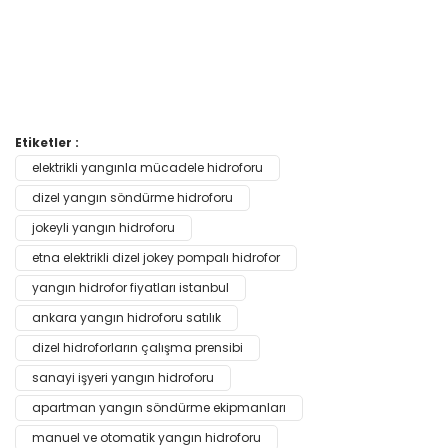
Bu ürünün fiyat bilgisi, resim, ürün açıklamalarında ve diğer
Etiketler :
konularda yetersiz gördüğünüz noktaları öneri formunu
elektrikli yangınla mücadele hidroforu
Bu ürüne ilk yorumu siz yapın!
kullanarak tarafımıza iletebilirsiniz.
Görüş ve önerileriniz için teşekkür ederiz.
dizel yangın söndürme hidroforu
jokeyli yangın hidroforu
Yorum Yaz
Ürün resmi kalitesiz, bozuk veya görüntülenemiyor.
etna elektrikli dizel jokey pompalı hidrofor
Ürün açıklamasında eksik bilgiler bulunuyor.
yangın hidrofor fiyatları istanbul
Ürün bilgilerinde hatalar bulunuyor.
ankara yangın hidroforu satılık
Ürün fiyatı diğer sitelerden daha pahalı.
dizel hidroforların çalışma prensibi
Bu ürüne benzer farklı alternatifler olmalı.
sanayi işyeri yangın hidroforu
apartman yangın söndürme ekipmanları
manuel ve otomatik yangın hidroforu