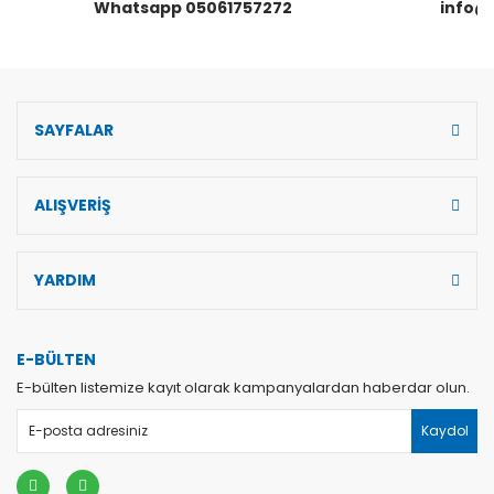
Whatsapp 05061757272
info@
Gönder
SAYFALAR
ALIŞVERİŞ
YARDIM
E-BÜLTEN
E-bülten listemize kayıt olarak kampanyalardan haberdar olun.
Kaydol