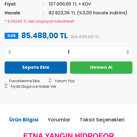
Fiyat
137.000,00 TL + KDV
Havale
82.923,36 TL (%3,00 havale indirimi)
* 9.091,65 TL den başlayan taksitlerle!!
85.488,00 TL
%48
164.400,00 TL
Sepete Ekle
Hemen Al
Yorum Yaz
Fiyatı Düşünce Haber Ver
Ürün Bilgisi
Yorumlar
Taksit Seçenekleri
Ö
ETNA YANGIN HİDROFOR