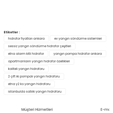
Bu ürünün fiyat bilgisi, resim, ürün açıklamalarında ve diğer
Etiketler :
konularda yetersiz gördüğünüz noktaları öneri formunu
hidrofor fiyatları ankara
ev yangın söndürme sistemleri
Bu ürüne ilk yorumu siz yapın!
kullanarak tarafımıza iletebilirsiniz.
Görüş ve önerileriniz için teşekkür ederiz.
sessiz yangın söndürme hidrofor çeşitleri
etna alarm kitli hidrofor
yangın pompa hidrofor ankara
Yorum Yaz
Ürün resmi kalitesiz, bozuk veya görüntülenemiyor.
apartmanların yangın hidrofor özellikleri
Ürün açıklamasında eksik bilgiler bulunuyor.
kaliteli yangın hidroforu
Ürün bilgilerinde hatalar bulunuyor.
2 çift iki pompalı yangın hidroforu
Ürün fiyatı diğer sitelerden daha pahalı.
etna y2 ko yangın hidroforu
Bu ürüne benzer farklı alternatifler olmalı.
istanbulda satılık yangın hidroforu
Müşteri Hizmetleri
E-mail 