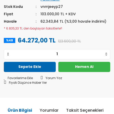
Stok Kodu
vnmjeeyp27
Fiyat
103.000,00 TL + KDV
Havale
62.343,84 TL (%3,00 havale indirimi)
* 6.835,33 TL den başlayan taksitlerle!!
64.272,00 TL
%48
123.600,00 TL
Sepete Ekle
Hemen Al
Yorum Yaz
Fiyatı Düşünce Haber Ver
Ürün Bilgisi
Yorumlar
Taksit Seçenekleri
Ö