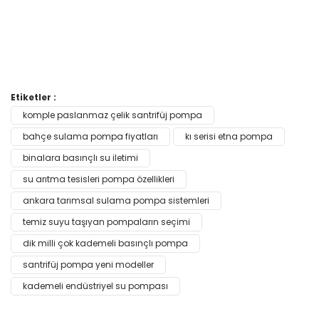
Bu ürünün fiyat bilgisi, resim, ürün açıklamalarında ve diğer
Etiketler :
konularda yetersiz gördüğünüz noktaları öneri formunu
komple paslanmaz çelik santrifüj pompa
Bu ürüne ilk yorumu siz yapın!
kullanarak tarafımıza iletebilirsiniz.
Görüş ve önerileriniz için teşekkür ederiz.
bahçe sulama pompa fiyatları
kı serisi etna pompa
binalara basınçlı su iletimi
Yorum Yaz
Ürün resmi kalitesiz, bozuk veya görüntülenemiyor.
su arıtma tesisleri pompa özellikleri
Ürün açıklamasında eksik bilgiler bulunuyor.
ankara tarımsal sulama pompa sistemleri
Ürün bilgilerinde hatalar bulunuyor.
temiz suyu taşıyan pompaların seçimi
Ürün fiyatı diğer sitelerden daha pahalı.
dik milli çok kademeli basınçlı pompa
Bu ürüne benzer farklı alternatifler olmalı.
santrifüj pompa yeni modeller
kademeli endüstriyel su pompası