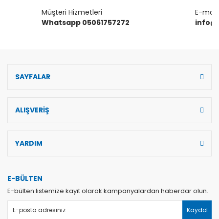
Müşteri Hizmetleri
E-mail 
Gönder
Whatsapp 05061757272
info@
SAYFALAR
ALIŞVERİŞ
YARDIM
E-BÜLTEN
E-bülten listemize kayıt olarak kampanyalardan haberdar olun.
Kaydol