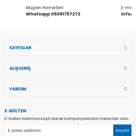
Müşteri Hizmetleri
E-mail 
Gönder
Whatsapp 05061757272
info@
SAYFALAR
ALIŞVERİŞ
YARDIM
E-BÜLTEN
E-bülten listemize kayıt olarak kampanyalardan haberdar olun.
Kaydol