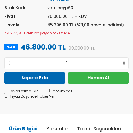
Stok Kodu
vnmjeeyp63
Fiyat
75.000,00 TL + KDV
Havale
45.396,00 TL (%3,00 havale indirimi)
* 4.977,18 TL den başlayan taksitlerle!!
46.800,00 TL
%48
90.000,00 TL
Sepete Ekle
Hemen Al
Yorum Yaz
Fiyatı Düşünce Haber Ver
Ürün Bilgisi
Yorumlar
Taksit Seçenekleri
Ö