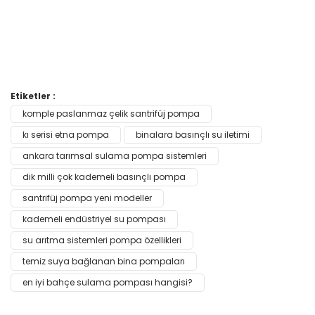
Bu ürünün fiyat bilgisi, resim, ürün açıklamalarında ve diğer
Etiketler :
konularda yetersiz gördüğünüz noktaları öneri formunu
komple paslanmaz çelik santrifüj pompa
Bu ürüne ilk yorumu siz yapın!
kullanarak tarafımıza iletebilirsiniz.
Görüş ve önerileriniz için teşekkür ederiz.
kı serisi etna pompa
binalara basınçlı su iletimi
ankara tarımsal sulama pompa sistemleri
Yorum Yaz
Ürün resmi kalitesiz, bozuk veya görüntülenemiyor.
dik milli çok kademeli basınçlı pompa
Ürün açıklamasında eksik bilgiler bulunuyor.
santrifüj pompa yeni modeller
Ürün bilgilerinde hatalar bulunuyor.
kademeli endüstriyel su pompası
Ürün fiyatı diğer sitelerden daha pahalı.
su arıtma sistemleri pompa özellikleri
Bu ürüne benzer farklı alternatifler olmalı.
temiz suya bağlanan bina pompaları
en iyi bahçe sulama pompası hangisi?