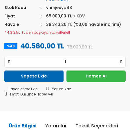
Stok Kodu
vnmjeeyp48
Fiyat
65.000,00 TL + KDV
Havale
39.343,20 TL (%3,00 havale indirimi)
* 4.313,56 TL den başlayan taksitlerle!!
40.560,00 TL
%48
78.000,00 TL
Sepete Ekle
Hemen Al
Yorum Yaz
Fiyatı Düşünce Haber Ver
Ürün Bilgisi
Yorumlar
Taksit Seçenekleri
Ö