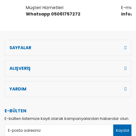
Müşteri Hizmetleri
E-mail 
Gönder
Whatsapp 05061757272
info@
SAYFALAR
ALIŞVERİŞ
YARDIM
E-BÜLTEN
E-bülten listemize kayıt olarak kampanyalardan haberdar olun.
Kaydol