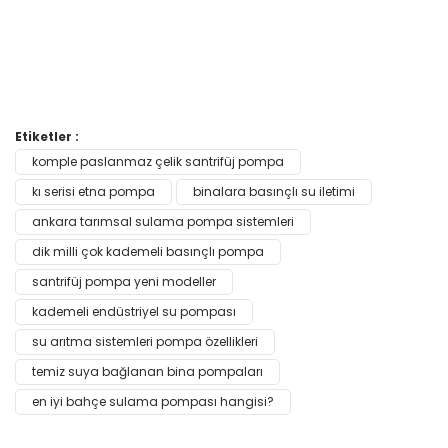
Bu ürünün fiyat bilgisi, resim, ürün açıklamalarında ve diğer
Etiketler :
konularda yetersiz gördüğünüz noktaları öneri formunu
komple paslanmaz çelik santrifüj pompa
Bu ürüne ilk yorumu siz yapın!
kullanarak tarafımıza iletebilirsiniz.
Görüş ve önerileriniz için teşekkür ederiz.
kı serisi etna pompa
binalara basınçlı su iletimi
ankara tarımsal sulama pompa sistemleri
Yorum Yaz
Ürün resmi kalitesiz, bozuk veya görüntülenemiyor.
dik milli çok kademeli basınçlı pompa
Ürün açıklamasında eksik bilgiler bulunuyor.
santrifüj pompa yeni modeller
Ürün bilgilerinde hatalar bulunuyor.
kademeli endüstriyel su pompası
Ürün fiyatı diğer sitelerden daha pahalı.
su arıtma sistemleri pompa özellikleri
Bu ürüne benzer farklı alternatifler olmalı.
temiz suya bağlanan bina pompaları
en iyi bahçe sulama pompası hangisi?