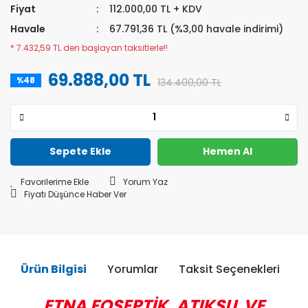
Fiyat
112.000,00 TL + KDV
Havale
67.791,36 TL (%3,00 havale indirimi)
* 7.432,59 TL den başlayan taksitlerle!!
69.888,00 TL
%48
134.400,00 TL
Sepete Ekle
Hemen Al
Yorum Yaz
Fiyatı Düşünce Haber Ver
Ürün Bilgisi
Yorumlar
Taksit Seçenekleri
Ö
ETNA FOSEPTİK, ATIKSU VE