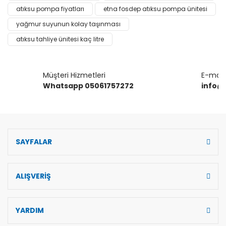
Ürün resmi kalitesiz, bozuk veya görüntülenemiyor.
atıksu pompa fiyatları
etna fosdep atıksu pompa ünitesi
Ürün açıklamasında eksik bilgiler bulunuyor.
yağmur suyunun kolay taşınması
Ürün bilgilerinde hatalar bulunuyor.
atıksu tahliye ünitesi kaç litre
Ürün fiyatı diğer sitelerden daha pahalı.
Bu ürüne benzer farklı alternatifler olmalı.
Müşteri Hizmetleri
E-mail 
Whatsapp 05061757272
info@
Gönder
SAYFALAR
ALIŞVERİŞ
YARDIM