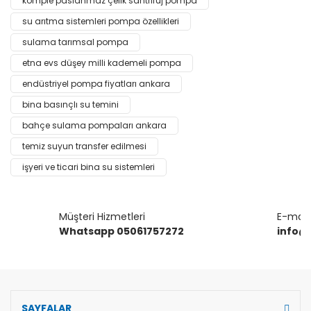
komple paslanmaz çelik santrifüj pompa
su arıtma sistemleri pompa özellikleri
Yorum Yaz
Ürün resmi kalitesiz, bozuk veya görüntülenemiyor.
sulama tarımsal pompa
Ürün açıklamasında eksik bilgiler bulunuyor.
etna evs düşey milli kademeli pompa
Ürün bilgilerinde hatalar bulunuyor.
endüstriyel pompa fiyatları ankara
Ürün fiyatı diğer sitelerden daha pahalı.
bina basınçlı su temini
Bu ürüne benzer farklı alternatifler olmalı.
bahçe sulama pompaları ankara
temiz suyun transfer edilmesi
işyeri ve ticari bina su sistemleri
Gönder
Müşteri Hizmetleri
E-mail 
Whatsapp 05061757272
info@
SAYFALAR