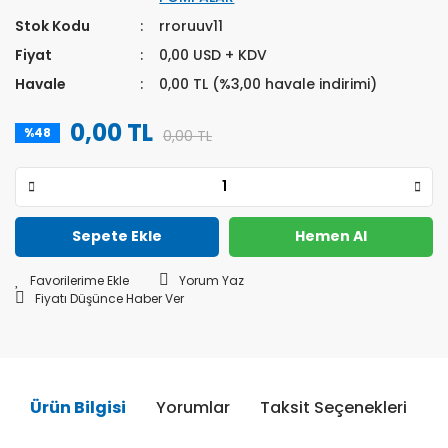
Stok Kodu
rroruuv11
Fiyat
0,00 USD + KDV
Havale
0,00 TL (%3,00 havale indirimi)
0,00 TL
%48
0,00 TL
Sepete Ekle
Hemen Al
Yorum Yaz
Fiyatı Düşünce Haber Ver
Ürün Bilgisi
Yorumlar
Taksit Seçenekleri
Ö